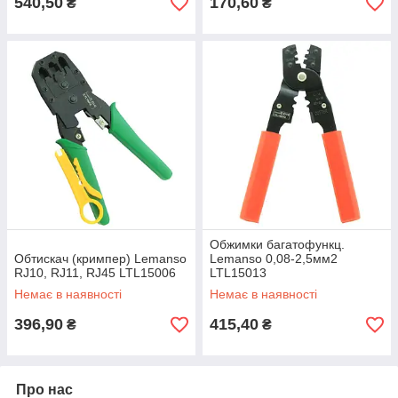
540,50
170,60
₴
₴
Обжимки багатофункц.
Обтискач (кримпер) Lemanso
Lemanso 0,08-2,5мм2
RJ10, RJ11, RJ45 LTL15006
LTL15013
Немає в наявності
Немає в наявності
396,90
415,40
₴
₴
Про нас