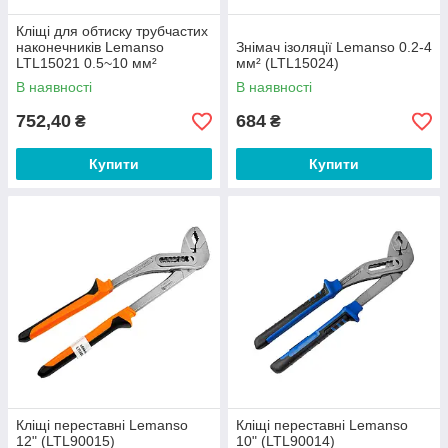
Кліщі для обтиску трубчастих
наконечників Lemanso
Знімач ізоляції Lemanso 0.2-4
LTL15021 0.5~10 мм²
мм² (LTL15024)
В наявності
В наявності
752,40
684
₴
₴
Купити
Купити
Кліщі переставні Lemanso
Кліщі переставні Lemanso
12" (LTL90015)
10" (LTL90014)