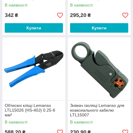
В наявності
В наявності
342
295,20
₴
₴
Купити
Купити
Обтискні кліщі Lemanso
Знімач ізоляці Lemanso для
LTL15026 (HS-40J) 0.25-6
коаксиального кабелю
мм²
LTL15007
В наявності
В наявності
588,20
230,90
₴
₴