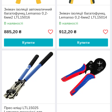
Знімач ізоляції автоматичний
багатофункц.Lemanso 0,2-
Знімач ізоляції багатофункц.
6мм2 LTL15016
Lemanso 0,2-6мм2 LTL15014
В наявності
В наявності
885,20
912,20
₴
₴
Купити
Купити
Прес-кліщі LTL15025
Lemanso механічні для