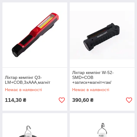
Ліхтар кемпінг W-52-
Ліхтар кемпінг Q3-
SMD+COB
LM+COB,3хААА,магніт
+затиск+магніт+гак/
поворот180º+180º/ЗУ micro
Немає в наявності
Немає в наявності
USB/вбудований акумулятор
114,30
390,60
₴
₴