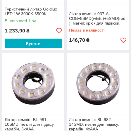
Туристичний ліхтар Goldlux
LED 1W 3000K-6500K
Ліхтар кемпінг 037-A-
COB+8SMD(white)+5SMD(red
В наявності 1 од.
), магніт, крюк для підвіски,
сирена, 3хАА
1 233,90
Немає в наявності
₴
146,70
₴
Купити
Ліхтар кемпінг BL-981-
Ліхтар кемпінг BL-982-
10SMD, петля для підвісу,
14SMD, петля для підвісу,
карабін, 3xAAA
карабін, 4xAAA