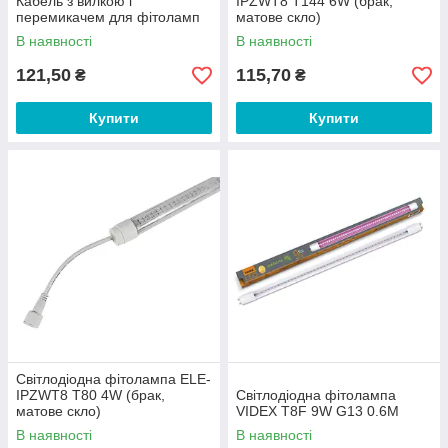
Кабель з вилкою і
IPZWT8 T144 6W (брак,
перемикачем для фітоламп
матове скло)
В наявності
В наявності
121,50
115,70
₴
₴
Купити
Купити
Світлодіодна фітолампа ELE-
IPZWT8 T80 4W (брак,
Світлодіодна фітолампа
матове скло)
VIDEX T8F 9W G13 0.6M
В наявності
В наявності