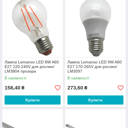
Лампа Lemanso LED 8W A60
Лампа Lemanso LED 9W A60
E27 220-240V для рослин/
E27 170-265V для рослин/
LM3804 прозора
LM3097
В наявності
В наявності
158,40
273,60
₴
₴
Купити
Купити