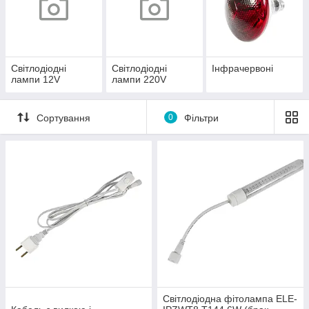
Світлодіодні
Світлодіодні
Інфрачервоні
лампи 12V
лампи 220V
Сортування
0
Фільтри
Світлодіодна фітолампа ELE-