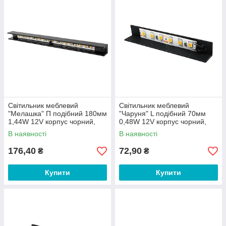
Світильник меблевий
Світильник меблевий
"Мелашка" П подібний 180мм
"Чаруня" L подібний 70мм
1,44W 12V корпус чорний,
0,48W 12V корпус чорний,
тепло біле світло LEDUA
нейтрально біле світло
В наявності
В наявності
LEDUA
176,40
72,90
₴
₴
Купити
Купити