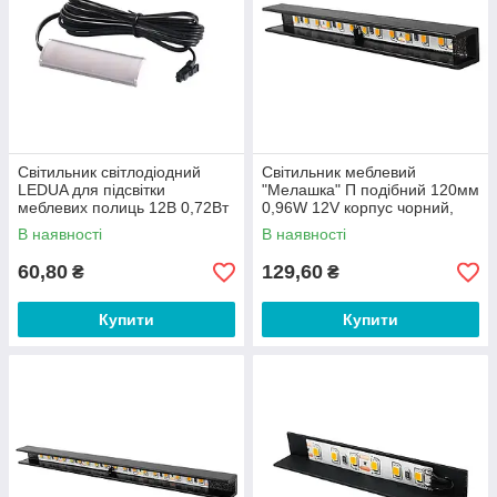
Світильник світлодіодний
Світильник меблевий
LEDUA для підсвітки
"Мелашка" П подібний 120мм
меблевих полиць 12В 0,72Вт
0,96W 12V корпус чорний,
IP20 Синій (36657253)
тепло біле світло LEDUA
В наявності
В наявності
60,80
129,60
₴
₴
Купити
Купити