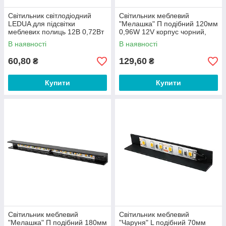
Світильник світлодіодний
Світильник меблевий
LEDUA для підсвітки
"Мелашка" П подібний 120мм
меблевих полиць 12В 0,72Вт
0,96W 12V корпус чорний,
IP20 6000К (35503226)
біле світло LEDUA
В наявності
В наявності
60,80
129,60
₴
₴
Купити
Купити
Світильник меблевий
Світильник меблевий
"Мелашка" П подібний 180мм
"Чаруня" L подібний 70мм