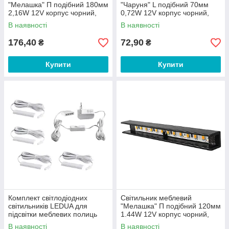
"Мелашка" П подібний 180мм
"Чаруня" L подібний 70мм
2,16W 12V корпус чорний,
0,72W 12V корпус чорний,
зелене світло LEDUA
жовте світло LEDUA
В наявності
В наявності
176,40
72,90
₴
₴
Купити
Купити
Комплект світлодіодних
Світильник меблевий
світильників LEDUA для
"Мелашка" П подібний 120мм
підсвітки меблевих полиць
1.44W 12V корпус чорний,
4шт 220В 2,88Вт IP20 Синій
зелене світло LEDUA
В наявності
В наявності