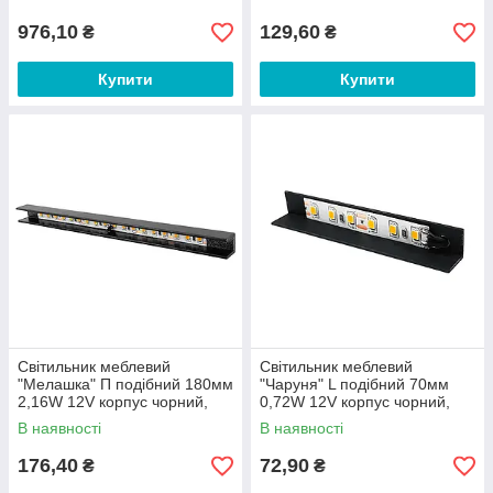
(37101733)
976,10
129,60
₴
₴
Купити
Купити
Світильник меблевий
Світильник меблевий
"Мелашка" П подібний 180мм
"Чаруня" L подібний 70мм
2,16W 12V корпус чорний,
0,72W 12V корпус чорний,
рожеве світло LEDUA
зелене світло LEDUA
В наявності
В наявності
176,40
72,90
₴
₴