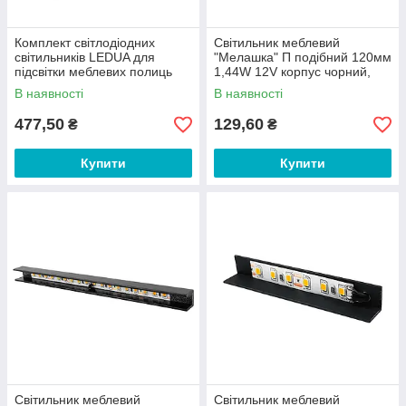
Комплект світлодіодних
Світильник меблевий
світильників LEDUA для
"Мелашка" П подібний 120мм
підсвітки меблевих полиць
1,44W 12V корпус чорний,
4шт 220В 2,88Вт IP20 6000К
жовте світло LEDUA
В наявності
В наявності
(37101732)
477,50
129,60
₴
₴
Купити
Купити
Світильник меблевий
Світильник меблевий