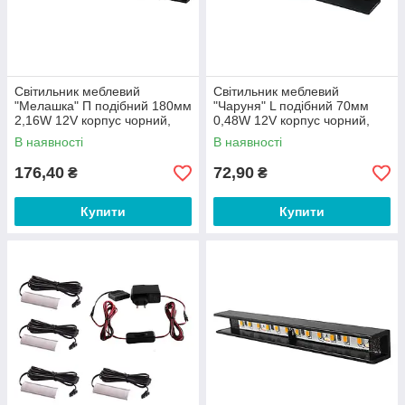
Світильник меблевий
Світильник меблевий
"Мелашка" П подібний 180мм
"Чаруня" L подібний 70мм
2,16W 12V корпус чорний,
0,48W 12V корпус чорний,
жовте світло LEDUA
тепло біле світло LEDUA
В наявності
В наявності
176,40
72,90
₴
₴
Купити
Купити