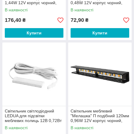
1,44W 12V корпус чорний,
0,48W 12V корпус чорний,
золоте світло LEDUA
біле світло LEDUA
В наявності
В наявності
176,40
72,90
₴
₴
Купити
Купити
Світильник світлодіодний
Світильник меблевий
LEDUA для підсвітки
"Мелашка" П подібний 120мм
меблевих полиць 12В 0,72Вт
0,96W 12V корпус чорний,
IP20 6000К (35503227)
золоте світло LEDUA
В наявності
В наявності