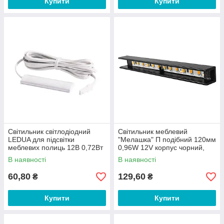
Купити
Купити
Світильник світлодіодний
Світильник меблевий
LEDUA для підсвітки
"Мелашка" П подібний 120мм
меблевих полиць 12В 0,72Вт
0,96W 12V корпус чорний,
IP20 Синій (36657252)
нейтрально біле світло
В наявності
В наявності
LEDUA
60,80
129,60
₴
₴
Купити
Купити