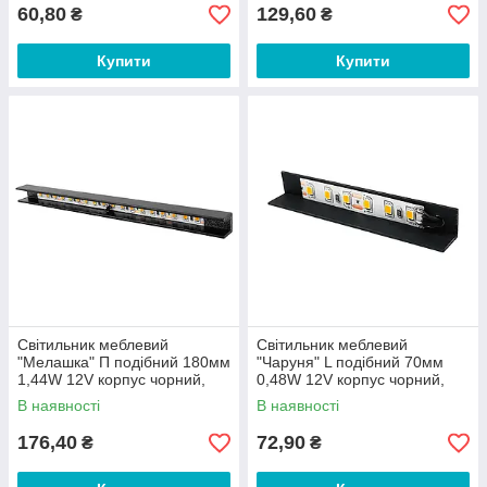
60,80
129,60
₴
₴
Купити
Купити
Світильник меблевий
Світильник меблевий
"Мелашка" П подібний 180мм
"Чаруня" L подібний 70мм
1,44W 12V корпус чорний,
0,48W 12V корпус чорний,
нейтрально біле світло
золоте світло LEDUA
В наявності
В наявності
LEDUA
176,40
72,90
₴
₴