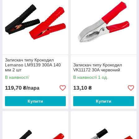
Затискач типу Крокодил
Lemanso LM9139 300А 140
Затискач типу Крокодил
мм 2 шт
VK11172 30А червоний
В наявності
В наявності 1 од.
119,70
13,10
₴/пара
₴
Купити
Купити