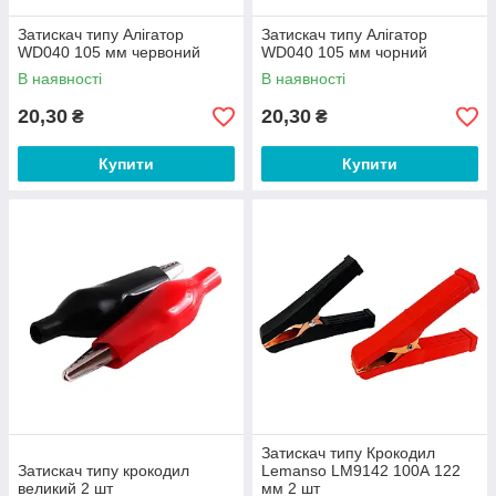
Затискач типу Алігатор
Затискач типу Алігатор
WD040 105 мм червоний
WD040 105 мм чорний
В наявності
В наявності
20,30
20,30
₴
₴
Купити
Купити
Затискач типу Крокодил
Затискач типу крокодил
Lemanso LM9142 100А 122
великий 2 шт
мм 2 шт