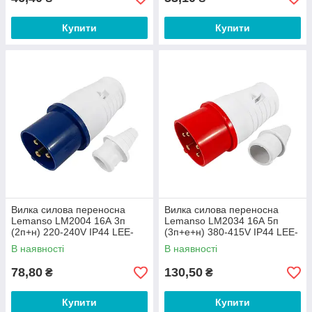
Купити
Купити
Вилка силова переносна
Вилка силова переносна
Lemanso LM2004 16А 3п
Lemanso LM2034 16А 5п
(2п+н) 220-240V IP44 LEE-
(3п+е+н) 380-415V IP44 LEE-
013L Синя
015L Червона
В наявності
В наявності
78,80
130,50
₴
₴
Купити
Купити