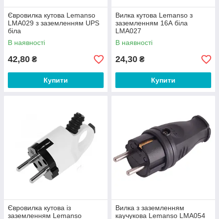
Євровилка кутова Lemanso
Вилка кутова Lemanso з
LMA029 з заземленням UPS
заземленням 16А біла
біла
LMA027
В наявності
В наявності
42,80
24,30
₴
₴
Купити
Купити
Євровилка кутова із
Вилка з заземленням
заземленням Lemanso
каучукова Lemanso LMA054