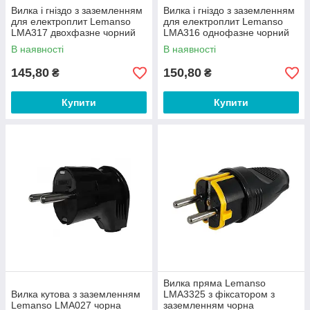
Вилка і гніздо з заземленням
Вилка і гніздо з заземленням
для електроплит Lemanso
для електроплит Lemanso
LMA317 двоxфазне чорний
LMA316 однофазне чорний
В наявності
В наявності
145,80
150,80
₴
₴
Купити
Купити
Вилка пряма Lemanso
Вилка кутова з заземленням
LMA3325 з фiксатором з
Lemanso LMA027 чорна
заземленням чорна