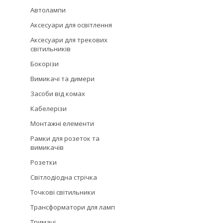
Автолампи
Аксесуари для освітлення
Аксесуари для трекових
світильників
Бокорізи
Вимикачі та димери
Засоби від комах
Кабелерізи
Монтажні елементи
Рамки для розеток та
вимикачів
Розетки
Світлодіодна стрічка
Точкові світильники
Трансформатори для ламп
Тримачі