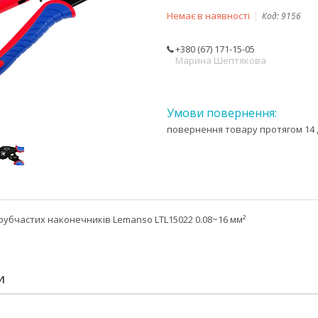
Немає в наявності
Код:
9156
+380 (67) 171-15-05
Марина Шептякова
повернення товару протягом 14 
трубчастих наконечників Lemanso LTL15022 0.08~16 мм²
И