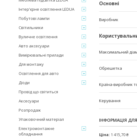
Меблева підсвітка LEDUA
Основні
Інтер'єрне освітлення LEDUA
Побутові лампи
Виробник
Світильники
Користувальн
Вуличне освітлення
Авто аксесуари
Максимальний діам
Вимірювальні прилади
Для монтажу
Обрешетка
Освітлення для авто
Діоди
Країна-виробник т
Провід що світиться
Керування
Аксесуари
Розпродаж
Упаковочний матеріал
ІНФОРМАЦІЯ ДЛ
Електромонтажне
обладнання
Ціна:
1 415,70 ₴