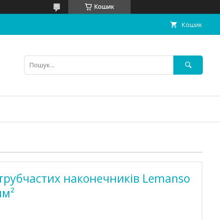
Кошик
Кошик
 трубчастих наконечників Lemanso
мм²