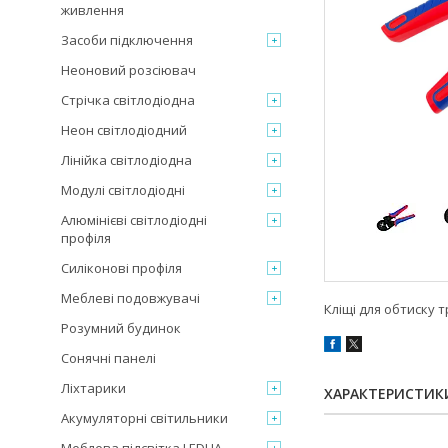
живлення
Засоби підключення
Неоновий розсіювач
Стрічка світлодіодна
Неон світлодіодний
Лінійка світлодіодна
Модулі світлодіодні
Алюмінієві світлодіодні
профіля
Силіконові профіля
Меблеві подовжувачі
Кліщі для обтиску 
Розумний будинок
Сонячні панелі
Ліхтарики
ХАРАКТЕРИСТИК
Акумуляторні світильники