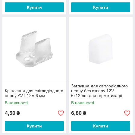
Купити
Купити
Заглушка для світлодіодного
Кріплення для світлодіодного
неону без отвору 12V
неону AVT 12V 6 мм
6х12mm для герметизації
зрізу (92704690)
В наявності
В наявності
4,50
6,80
₴
₴
Купити
Купити