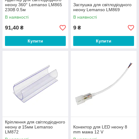
неону 360° Lemanso LM865
Заглушка для світлодіодного
230В 0.5м
неону Lemanso LM869
В наявності
В наявності
91,40
9
₴
₴
Купити
Купити
Кріплення для світлодіодного
неону ⌀ 15мм Lemanso
Конектор для LED неону 8
LM872
mm мама 12 V