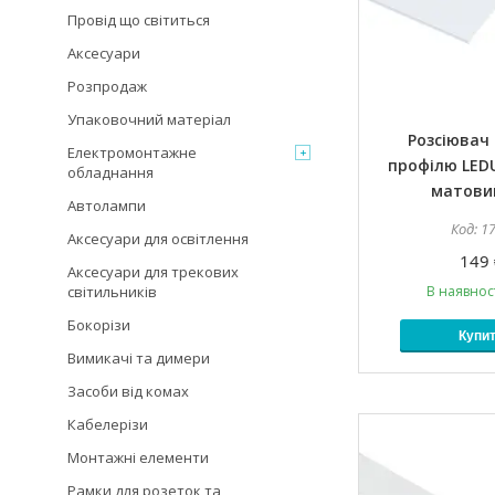
Провід що світиться
Аксесуари
Розпродаж
Упаковочний матеріал
Розсіювач 
Електромонтажне
профілю LEDU
обладнання
матови
Автолампи
1
Аксесуари для освітлення
149 
Аксесуари для трекових
світильників
В наявност
Бокорізи
Купи
Вимикачі та димери
Засоби від комах
Кабелерізи
Монтажні елементи
Рамки для розеток та