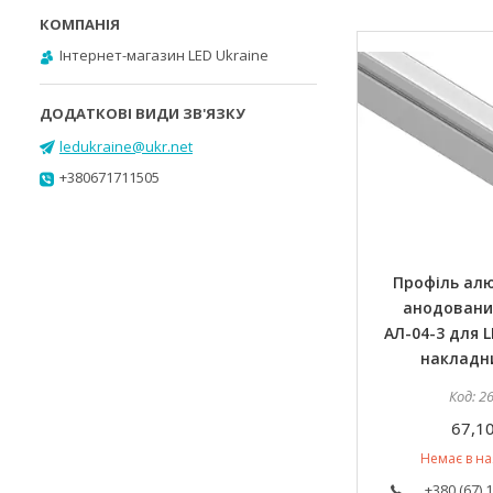
Інтернет-магазин LED Ukraine
ledukraine@ukr.net
+380671711505
Профіль ал
анодовани
АЛ-04-3 для L
накладн
2
67,10
Немає в на
+380 (67) 