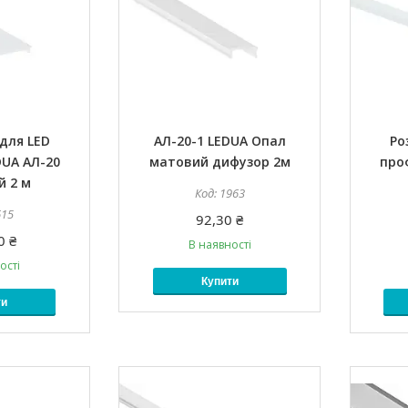
для LED
АЛ-20-1 LEDUA Опал
Ро
UA АЛ-20
матовий дифузор 2м
про
й 2 м
1963
615
92,30 ₴
0 ₴
В наявності
ості
Купити
ти