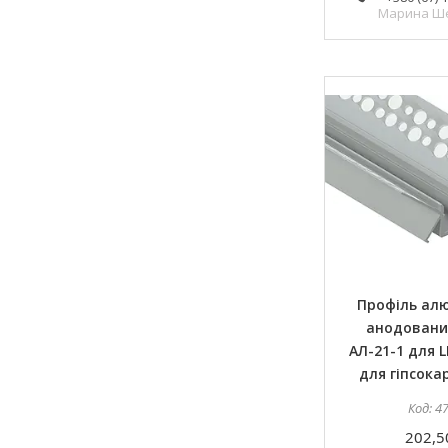
Марина Ш
Профіль ал
анодовани
АЛ-21-1 для L
для гіпсока
4
202,5