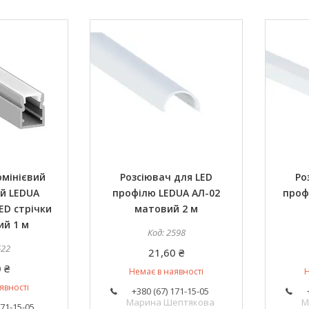
юмінієвий
Розсіювач для LED
Ро
й LEDUA
профілю LEDUA АЛ-02
проф
ED стрічки
матовий 2 м
ий 1 м
2598
622
21,60 ₴
 ₴
Немає в наявності
Н
явності
+380 (67) 171-15-05
Марина Шептякова
М
171-15-05