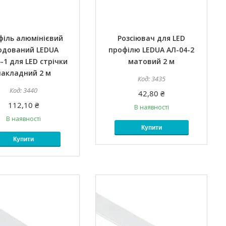
філь алюмінієвий
Розсіювач для LED
одований LEDUA
профілю LEDUA АЛ-04-2
-1 для LED стрічки
матовий 2 м
накладний 2 м
3435
3440
42,80 ₴
112,10 ₴
В наявності
В наявності
Купити
Купити