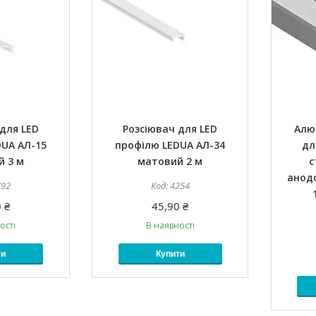
для LED
Розсіювач для LED
Алю
UA АЛ-15
профілю LEDUA АЛ-34
дл
й 3 м
матовий 2 м
с
анод
792
4254
 ₴
45,90 ₴
ості
В наявності
ти
Купити