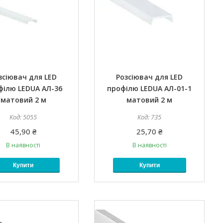
зсіювач для LED
Розсіювач для LED
філю LEDUA АЛ-36
профілю LEDUA АЛ-01-1
матовий 2 м
матовий 2 м
5055
735
45,90 ₴
25,70 ₴
В наявності
В наявності
Купити
Купити