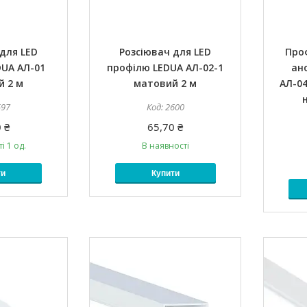
для LED
Розсіювач для LED
Про
UA АЛ-01
профілю LEDUA АЛ-02-1
ан
й 2 м
матовий 2 м
АЛ-04
597
2600
 ₴
65,70 ₴
і 1 од.
В наявності
ти
Купити