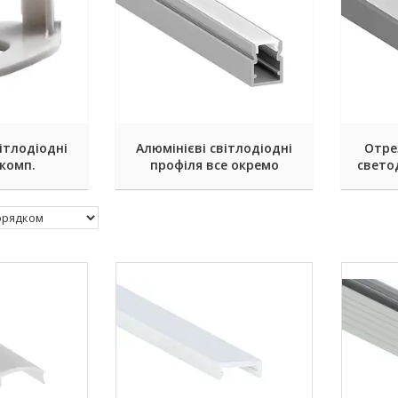
ітлодіодні
Алюмінієві світлодіодні
Отре
комп.
профіля все окремо
свето