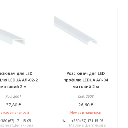
зсіювач для LED
Розсіювач для LED
ілю LEDUA АЛ-02-2
профілю LEDUA АЛ-04
матовий 2 м
матовий 2 м
2601
2603
37,80 ₴
26,60 ₴
емає в наявності
Немає в наявності
+380 (67) 171-15-05
+380 (67) 171-15-05
арина Шептякова
Марина Шептякова