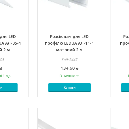
для LED
Розсіювач для LED
Ро
A АЛ-05-1
профілю LEDUA АЛ-11-1
про
й 2 м
матовий 2 м
705
3447
₴
134,60 ₴
і 1 од.
В наявності
ти
Купити