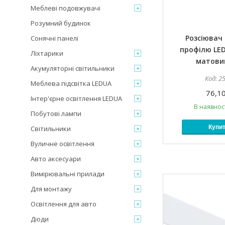
Меблеві подовжувачі
Розумний будинок
Розсіювач 
Сонячні панелі
профілю LED
Ліхтарики
матови
Акумуляторні світильники
2
Меблева підсвітка LEDUA
76,10
Інтер'єрне освітлення LEDUA
В наявност
Побутові лампи
Купи
Світильники
Вуличне освітлення
Авто аксесуари
Вимірювальні прилади
Для монтажу
Освітлення для авто
Діоди