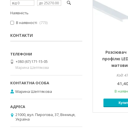
Наявність
В наявності
773
КОНТАКТИ
Розсіювач 
профілю LED
+380 (67) 171-15-05
матови
Марина Шептякова
4
41,40
Марина Шептякова
В наявн
Купи
21000, вул. Пирогова, 37, Вінниця,
Україна