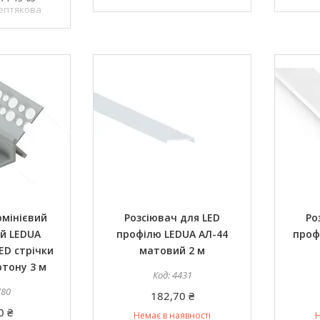
ептякова
юмінієвий
Розсіювач для LED
Ро
й LEDUA
профілю LEDUA АЛ-44
проф
ED стрічки
матовий 2 м
ртону 3 м
4431
780
182,70 ₴
0 ₴
Немає в наявності
Н