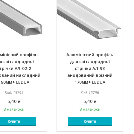
мінієвий профіль
Алюмінієвий профіль
я світлодіодної
для світлодіодної
трічки АЛ-02-2
стрічки АЛ-93
ований накладний
анодований врізний
190мм+ LEDUA
170мм+ LEDUA
15795
15796
5,40 ₴
5,40 ₴
В наявності
В наявності
Купити
Купити