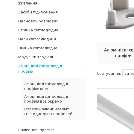
живлення
Засоби підключення
Неоновий розсіювач
Стрічка світлодіодна
Неон світлодіодний
Лінійка світлодіодна
Алюмінієві св
профіля 
Модулі світлодіодні
Алюмінієві світлодіодні
профіля
Алюмінієві світлодіодні
профіля комп.
Алюмінієві світлодіодні
профіля все окремо
Отрезки алюминиевых
светодиодных профилей
Силіконові профіля