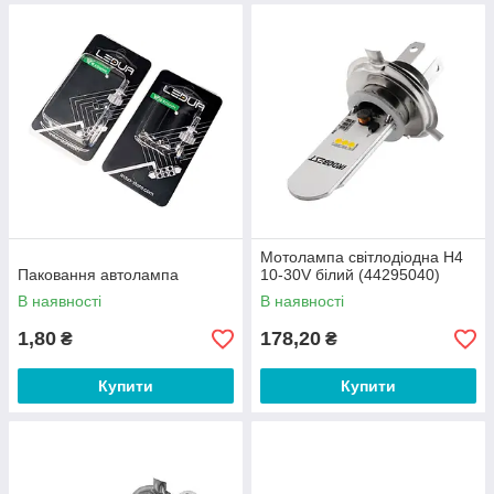
Мотолампа світлодіодна H4
Паковання автолампа
10-30V білий (44295040)
В наявності
В наявності
1,80
178,20
₴
₴
Купити
Купити