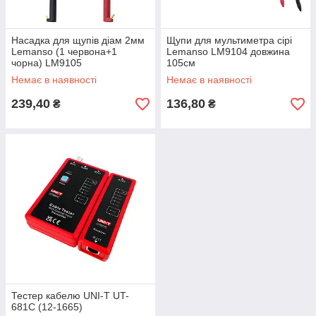
Насадка для щупів діам 2мм
Щупи для мультиметра сірі
Lemanso (1 червона+1
Lemanso LM9104 довжина
чорна) LM9105
105см
Немає в наявності
Немає в наявності
239,40
136,80
₴
₴
Тестер кабелю UNI-T UT-
681C (12-1665)