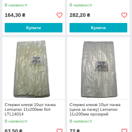
В наявності
В наявності
164,30
282,20
₴
₴
Купити
Купити
Стержні клеєві 10шт пачка
Стержні клеєві 10шт пачка
Lemanso 11x200мм білі
(цена за пачку) Lemanso
LTL14014
11x200мм прозорий
LTL14012
В наявності
В наявності
63,50
72
₴
₴