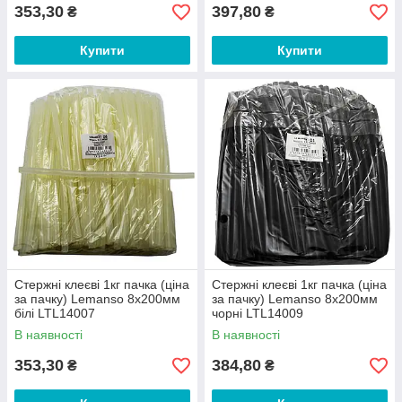
353,30
397,80
₴
₴
Купити
Купити
Стержні клеєві 1кг пачка (ціна
Стержні клеєві 1кг пачка (ціна
за пачку) Lemanso 8x200мм
за пачку) Lemanso 8x200мм
білі LTL14007
чорні LTL14009
В наявності
В наявності
353,30
384,80
₴
₴