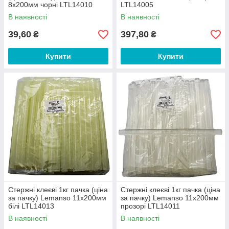
8x200мм чорні LTL14010
LTL14005
В наявності
В наявності
39,60
397,80
₴
₴
Купити
Купити
Стержні клеєві 1кг пачка (ціна
Стержні клеєві 1кг пачка (ціна
за пачку) Lemanso 11x200мм
за пачку) Lemanso 11x200мм
білі LTL14013
прозорі LTL14011
В наявності
В наявності