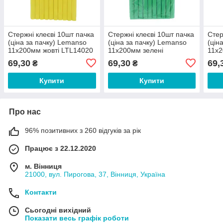
Стержні клеєві 10шт пачка
Стержні клеєві 10шт пачка
Стер
(ціна за пачку) Lemanso
(ціна за пачку) Lemanso
(цін
11x200мм жовті LTL14020
11x200мм зелені
11x2
LTL14022
LTL
69,30
69,30
69,
₴
₴
Купити
Купити
Про нас
96% позитивних з 260 відгуків за рік
Працює з 22.12.2020
м. Вінниця
21000, вул. Пирогова, 37, Вінниця, Україна
Контакти
Сьогодні вихідний
Показати весь графік роботи