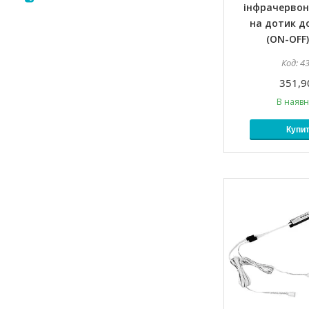
інфрачервон
на дотик д
(ON-OFF)
4
351,9
В наявн
Купи