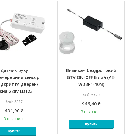
Датчик руху
Вимикач бездротовий
ачервоний сенсор
GTV ON-OFF Білий (AE-
ідкриття дверей/
WDBP1-10N)
ікна 220V LD123
5123
2237
946,40 ₴
401,90 ₴
В наявності
В наявності
Купити
Купити