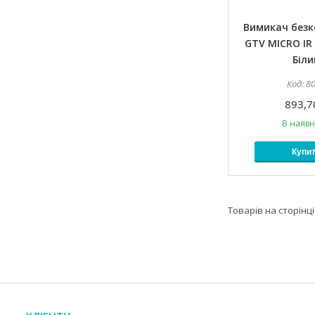
Вимикач без
GTV MICRO IR
Біли
8
893,7
В наявн
Купи