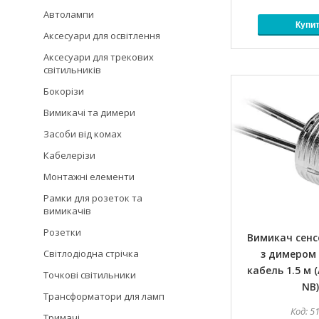
Автолампи
Купи
Аксесуари для освітлення
Аксесуари для трекових
світильників
Бокорізи
Вимикачі та димери
Засоби від комах
Кабелерізи
Монтажні елементи
Рамки для розеток та
вимикачів
Розетки
Вимикач сен
Світлодіодна стрічка
з димером 
кабель 1.5 м 
Точкові світильники
NB)
Трансформатори для ламп
5
Тримачі