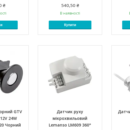
0 ₴
540,50 ₴
ості
В наявності
ти
Купити
сорний GTV
Датчик руху
Датчи
12V 24W
мікрохвильовий
P20 Чорний
Lemanso LM609 360°