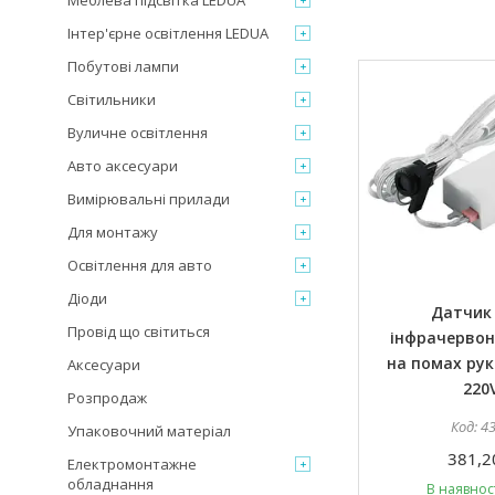
Меблева підсвітка LEDUA
Інтер'єрне освітлення LEDUA
Побутові лампи
Світильники
Вуличне освітлення
Авто аксесуари
Вимірювальні прилади
Для монтажу
Освітлення для авто
Діоди
Датчик
Провід що світиться
інфрачервон
на помах рук
Аксесуари
220
Розпродаж
4
Упаковочний матеріал
381,2
Електромонтажне
обладнання
В наявност