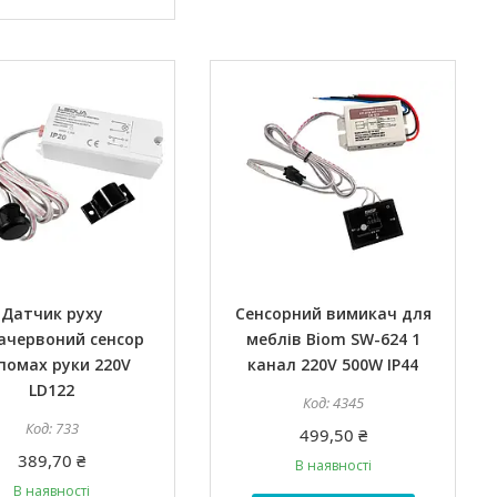
Датчик руху
Сенсорний вимикач для
ачервоний сенсор
меблів Biom SW-624 1
помах руки 220V
канал 220V 500W IP44
LD122
4345
733
499,50 ₴
389,70 ₴
В наявності
В наявності