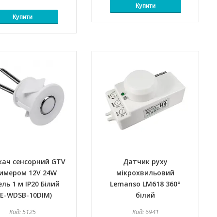
Купити
Купити
кач сенсорний GTV
Датчик руху
димером 12V 24W
мікрохвильовий
ль 1 м IP20 Білий
Lemanso LM618 360°
AE-WDSB-10DIM)
білий
5125
6941