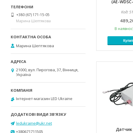
(AE-WDSC-
5
+380 (67) 171-15-05
489,2
Марина Шептякова
В наявност
Купи
Марина Шептякова
21000, вул. Пирогова, 37, Вінниця,
Україна
Інтернет-магазин LED Ukraine
ledukraine@ukr.net
Датчик
+380671711505