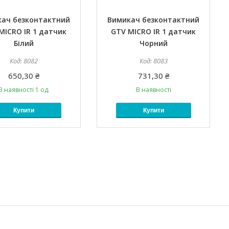
ач безконтактний
Вимикач безконтактний
MICRO IR 1 датчик
GTV MICRO IR 1 датчик
Білий
Чорний
8082
8083
650,30 ₴
731,30 ₴
В наявності 1 од.
В наявності
Купити
Купити