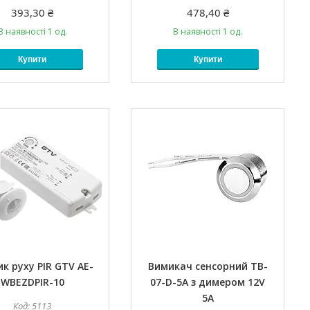
393,30 ₴
478,40 ₴
В наявності 1 од.
В наявності 1 од.
Купити
Купити
к руху PIR GTV AE-
Вимикач сенсорний TB-
WBEZDPIR-10
07-D-5A з димером 12V
5A
5113