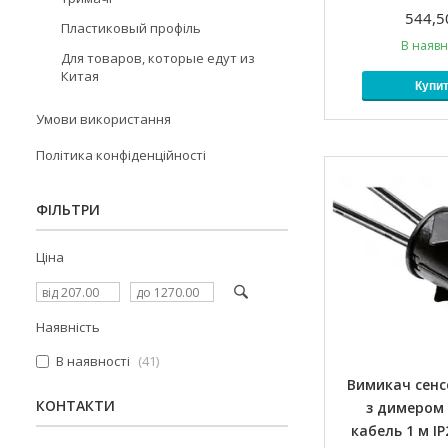
544,5
Пластиковый профіль
В наявн
Для товаров, которые едут из
Китая
Купи
Умови використання
Політика конфіденційності
ФІЛЬТРИ
Ціна
Наявність
В наявності
41
Вимикач сен
КОНТАКТИ
з димером 
кабель 1 м I