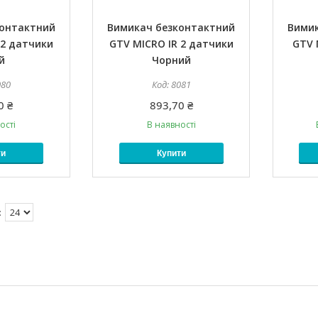
контактний
Вимикач безконтактний
Вимик
 2 датчики
GTV MICRO IR 2 датчики
GTV 
й
Чорний
080
8081
0 ₴
893,70 ₴
ості
В наявності
ти
Купити