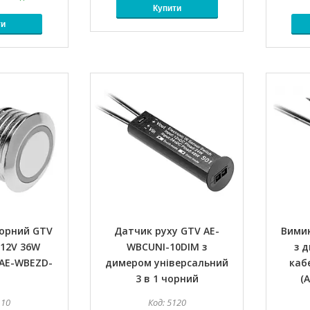
Купити
ти
сорний GTV
Датчик руху GTV AE-
Вими
12V 36W
WBCUNI-10DIM з
з 
(AE-WBEZD-
димером універсальний
кабе
3 в 1 чорний
(
110
5120