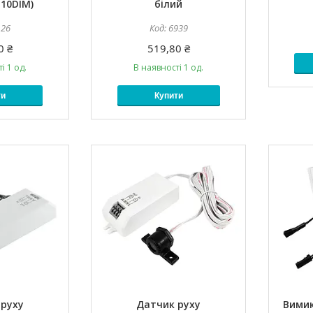
10DIM)
білий
126
6939
0 ₴
519,80 ₴
і 1 од.
В наявності 1 од.
ти
Купити
 руху
Датчик руху
Вимик