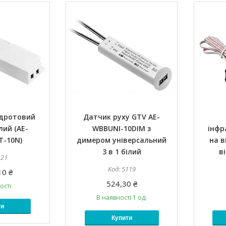
здротовий
Датчик руху GTV AE-
лий (AE-
WBBUNI-10DIM з
інфр
T-10N)
димером універсальний
на в
3 в 1 білий
в
121
5119
10 ₴
524,30 ₴
ості
В наявності 1 од.
ти
Купити