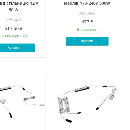
під стільницю 12 V
меблів 170-240V 500W
50 W
7660
7476
477 ₴
517,50 ₴
В наявності
В наявності 1 од.
Купити
Купити