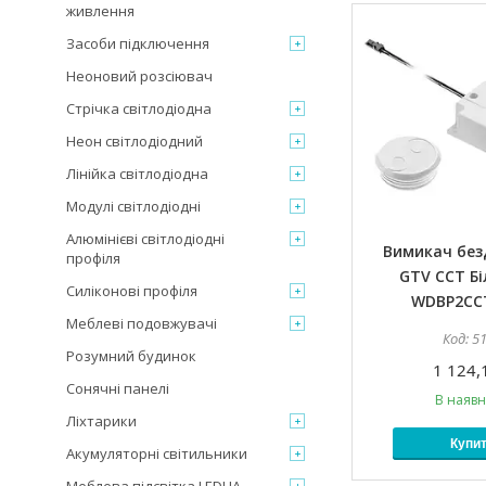
живлення
Засоби підключення
Неоновий розсіювач
Стрічка світлодіодна
Неон світлодіодний
Лінійка світлодіодна
Модулі світлодіодні
Алюмінієві світлодіодні
Вимикач бе
профіля
GTV CCT Бі
Силіконові профіля
WDBP2CC
Меблеві подовжувачі
5
Розумний будинок
1 124,
Сонячні панелі
В наявн
Ліхтарики
Купи
Акумуляторні світильники