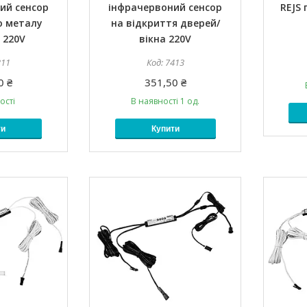
ий сенсор
інфрачервоний сенсор
REJS 
о металу
на відкриття дверей/
 220V
вікна 220V
311
7413
0 ₴
351,50 ₴
ості
В наявності 1 од.
ти
Купити