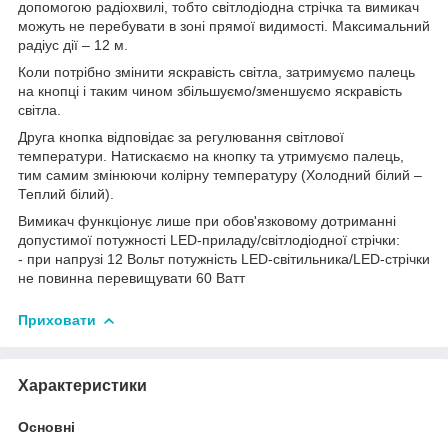
допомогою радіохвилі, тобто світлодіодна стрічка та вимикач
можуть не перебувати в зоні прямої видимості. Максимальний
радіус дії – 12 м.
Коли потрібно змінити яскравість світла, затримуємо палець
на кнопці і таким чином збільшуємо/зменшуємо яскравість
світла.
Друга кнопка відповідає за регулювання світлової
температури. Натискаємо на кнопку та утримуємо палець,
тим самим змінюючи колірну температуру (Холодний білий –
Теплий білий).
Вимикач функціонує лише при обов'язковому дотриманні
допустимої потужності LED-приладу/світлодіодної стрічки:
- при напрузі 12 Вольт потужність LED-світильника/LED-стрічки
не повинна перевищувати 60 Ватт
Приховати
Характеристики
Основні