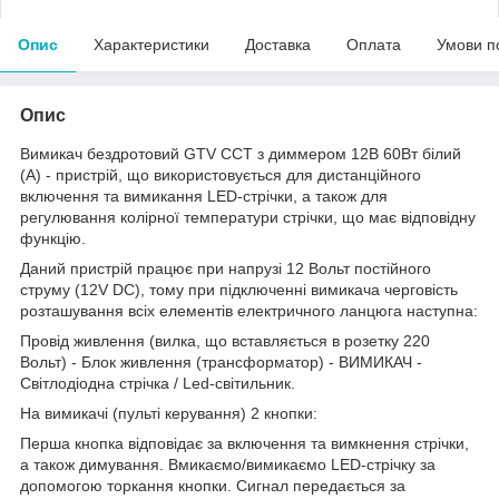
Опис
Характеристики
Доставка
Оплата
Умови п
Опис
Вимикач бездротовий GTV CCT з диммером 12В 60Вт білий
(А) - пристрій, що використовується для дистанційного
включення та вимикання LED-стрічки, а також для
регулювання колірної температури стрічки, що має відповідну
функцію.
Даний пристрій працює при напрузі 12 Вольт постійного
струму (12V DC), тому при підключенні вимикача черговість
розташування всіх елементів електричного ланцюга наступна:
Провід живлення (вилка, що вставляється в розетку 220
Вольт) - Блок живлення (трансформатор) - ВИМИКАЧ -
Світлодіодна стрічка / Led-світильник.
На вимикачі (пульті керування) 2 кнопки:
Перша кнопка відповідає за включення та вимкнення стрічки,
а також димування. Вмикаємо/вимикаємо LED-стрічку за
допомогою торкання кнопки. Сигнал передається за