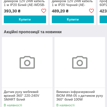
димером 12V 24W кабель
димером 12V 24W кабель
про
1 м IP20 Білий (AE-WDSB-
1 м IP20 Чорний (AE-
60P2
10DIM)
WDSC-10DIM)
пров
393,30
489,20
423
₴
₴
Купити
Купити
Акційні пропозиції та новинки
Датчик руху меблевий
Вимикач інфрачервоний
врізний 360° 220-240V
BIOM IRM-05 з датчиком руху
SMART Білий
360° білий 100W
В наявності
В наявності