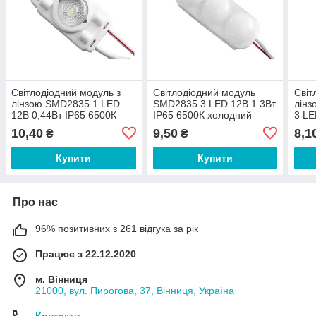
Світлодіодний модуль з
Світлодіодний модуль
Світ
лінзою SMD2835 1 LED
SMD2835 3 LED 12В 1.3Вт
лін
12В 0,44Вт IP65 6500К
IP65 6500К холодний
3 LE
холодний білий
білий
зел
10,40
9,50
8,1
₴
₴
Купити
Купити
Про нас
96% позитивних з 261 відгука за рік
Працює з 22.12.2020
м. Вінниця
21000, вул. Пирогова, 37, Вінниця, Україна
Контакти