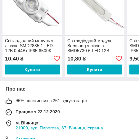
Світлодіодний модуль з
Світлодіодний модуль
Світ
лінзою SMD2835 1 LED
Samsung з лінзою
SMD2
12В 0,44Вт IP65 6500К
SMD5730 6 LED 12В
IP65
холодний білий
1.54Вт IP65 холодний
біли
10,40
10,80
9,5
₴
₴
білий
Купити
Купити
Про нас
96% позитивних з 261 відгука за рік
Працює з 22.12.2020
м. Вінниця
21000, вул. Пирогова, 37, Вінниця, Україна
Контакти