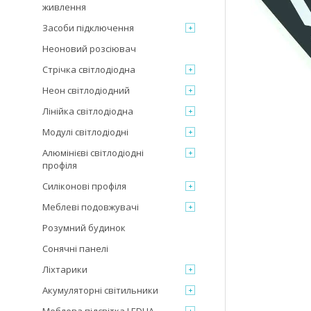
живлення
Засоби підключення
Неоновий розсіювач
Стрічка світлодіодна
Неон світлодіодний
Лінійка світлодіодна
Модулі світлодіодні
Алюмінієві світлодіодні
профіля
Силіконові профіля
Меблеві подовжувачі
Розумний будинок
Сонячні панелі
Ліхтарики
Акумуляторні світильники