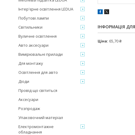
Меблева підсвітка LEDUA
Інтер'єрне освітлення LEDUA
Побутові лампи
ІНФОРМАЦІЯ ДЛ
Світильники
Вуличне освітлення
Ціна:
65,70 ₴
Авто аксесуари
Вимірювальні прилади
Для монтажу
Освітлення для авто
Діоди
Провід що світиться
Аксесуари
Розпродаж
Упаковочний матеріал
Електромонтажне
обладнання