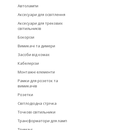
Автолампи
Аксесуари для освітлення
Аксесуари для трекових
світильників
Бокорізи
Вимикачі та димери
Засоби від комах
Кабелерізи
Монтажні елементи
Рамки для розеток та
вимикачів
Розетки
Світлодіодна стрічка
Точкові світильники
Трансформатори для ламп
Тримачі