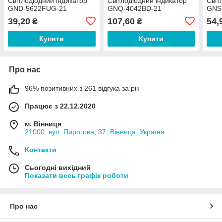
Світлодіодний індикатор
Світлодіодний індикатор
Світ
GND-5622FUG-21
GNQ-4042BD-21
GNS
39,20
107,60
54,
₴
₴
Купити
Купити
Про нас
96% позитивних з 261 відгука за рік
Працює з 22.12.2020
м. Вінниця
21000, вул. Пирогова, 37, Вінниця, Україна
Контакти
Сьогодні вихідний
Показати весь графік роботи
Про нас