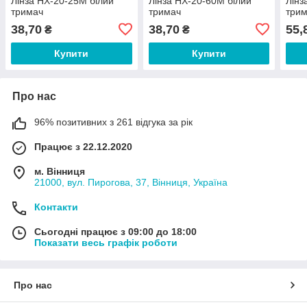
Лінза HX-20-25M білий
Лінза HX-20-60M білий
Лінз
тримач
тримач
три
38,70
38,70
55,
₴
₴
Купити
Купити
Про нас
96% позитивних з 261 відгука за рік
Працює з 22.12.2020
м. Вінниця
21000, вул. Пирогова, 37, Вінниця, Україна
Контакти
Сьогодні працює з 09:00 до 18:00
Показати весь графік роботи
Про нас