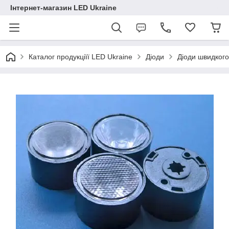
Інтернет-магазин LED Ukraine
Каталог продукціїї LED Ukraine
Діоди
Діоди швидког