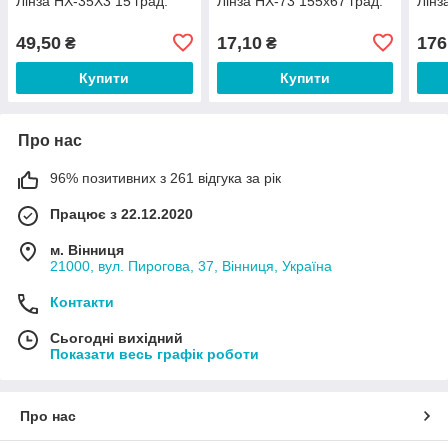
Лінза HX-35X3 15 град.
Лінза HX-73 155х67 град.
Лінз
49,50
17,10
176
₴
₴
Купити
Купити
Про нас
96% позитивних з 261 відгука за рік
Працює з 22.12.2020
м. Вінниця
21000, вул. Пирогова, 37, Вінниця, Україна
Контакти
Сьогодні вихідний
Показати весь графік роботи
Про нас