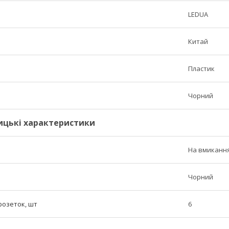
LEDUA
Китай
Пластик
Чорний
ицькі характеристики
На вмиканн
Чорний
 розеток, шт
6