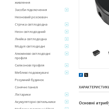
живлення
Засоби підключення
Неоновий розсіювач
Стрічка світлодіодна
Неон світлодіодний
Лінійка світлодіодна
Модулі світлодіодні
Алюмінієві світлодіодні
профіля
Силіконові профіля
Меблеві подовжувачі
Розумний будинок
ХАРАКТЕРИСТИК
Сонячні панелі
Ліхтарики
Акумуляторні світильники
Основні атриб