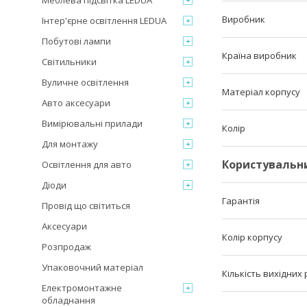
Меблева підсвітка LEDUA
Виробник
Інтер'єрне освітлення LEDUA
Побутові лампи
Країна виробник
Світильники
Вуличне освітлення
Матеріал корпусу
Авто аксесуари
Вимірювальні прилади
Колір
Для монтажу
Користувальн
Освітлення для авто
Діоди
Гарантія
Провід що світиться
Аксесуари
Колір корпусу
Розпродаж
Упаковочний матеріал
Кількість вихідних
Електромонтажне
обладнання