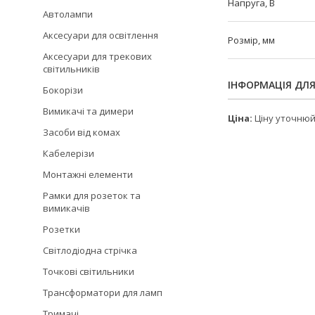
Напруга, В
Автолампи
Аксесуари для освітлення
Розмір, мм
Аксесуари для трекових
світильників
ІНФОРМАЦІЯ ДЛ
Бокорізи
Вимикачі та димери
Ціна:
Ціну уточню
Засоби від комах
Кабелерізи
Монтажні елементи
Рамки для розеток та
вимикачів
Розетки
Світлодіодна стрічка
Точкові світильники
Трансформатори для ламп
Тримачі