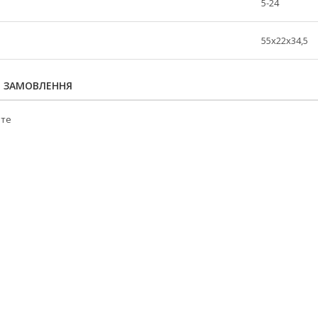
5-24
55х22х34,5
Я ЗАМОВЛЕННЯ
йте