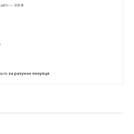
айті — 300 ₴
м
днів
за рахунок покупця