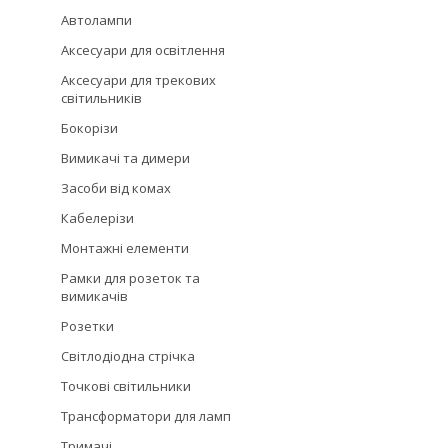
Автолампи
Аксесуари для освітлення
Аксесуари для трекових
світильників
Бокорізи
Вимикачі та димери
Засоби від комах
Кабелерізи
Монтажні елементи
Рамки для розеток та
вимикачів
Розетки
Світлодіодна стрічка
Точкові світильники
Трансформатори для ламп
Тримачі