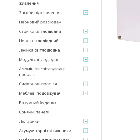
живлення
Засоби підключення
Неоновий розсіювач
Стрічка світлодіодна
Неон світлодіодний
Лінійка світлодіодна
Модулі світлодіодні
Алюмінієві світлодіодні
профіля
Силіконові профіля
Меблеві подовжувачі
Розумний будинок
Сонячні панелі
Ліхтарики
Акумуляторні світильники