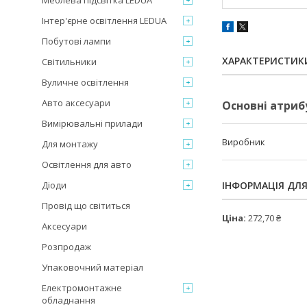
Меблева підсвітка LEDUA
Інтер'єрне освітлення LEDUA
Побутові лампи
ХАРАКТЕРИСТИК
Світильники
Вуличне освітлення
Авто аксесуари
Основні атриб
Вимірювальні прилади
Виробник
Для монтажу
Освітлення для авто
Діоди
ІНФОРМАЦІЯ ДЛ
Провід що світиться
Ціна:
272,70 ₴
Аксесуари
Розпродаж
Упаковочний матеріал
Електромонтажне
обладнання