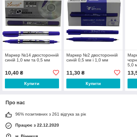
Маркер №14 двосторонній
Маркер №2 двосторонній
Марк
синій 1,0 мм та 0,5 мм
синій 0,5 мм і 1,0 мм
чорн
5,0 
10,40
11,30
13,
₴
₴
Купити
Купити
Про нас
96% позитивних з 261 відгука за рік
Працює з 22.12.2020
м. Вінниця