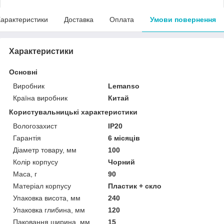
арактеристики
Доставка
Оплата
Умови повернення
Характеристики
Основні
Виробник
Lemanso
Країна виробник
Китай
Користувальницькі характеристики
Вологозахист
IP20
Гарантія
6 місяців
Діаметр товару, мм
100
Колір корпусу
Чорний
Маса, г
90
Матеріал корпусу
Пластик + скло
Упаковка висота, мм
240
Упаковка глибина, мм
120
Паковання ширина, мм
15