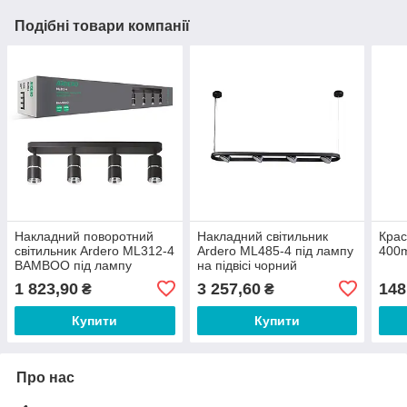
Подібні товари компанії
Накладний поворотний
Накладний світильник
Крас
світильник Ardero ML312-4
Ardero ML485-4 під лампу
400m
BAMBOO під лампу
на підвісі чорний
чорний хром
1 823,90
3 257,60
148
₴
₴
Купити
Купити
Про нас