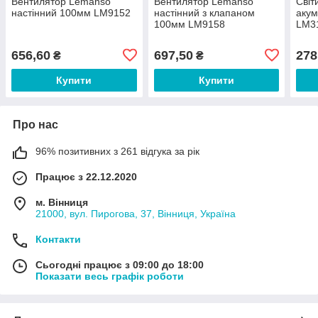
Вентилятор Lemanso
Вентилятор Lemanso
Світ
настінний 100мм LM9152
настінний з клапаном
аку
100мм LM9158
LM3
датч
656,60
697,50
278
₴
₴
Купити
Купити
Про нас
96% позитивних з 261 відгука за рік
Працює з 22.12.2020
м. Вінниця
21000, вул. Пирогова, 37, Вінниця, Україна
Контакти
Сьогодні працює з 09:00 до 18:00
Показати весь графік роботи