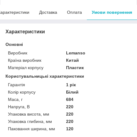
арактеристики
Доставка
Оплата
Умови повернення
Характеристики
Основні
Виробник
Lemanso
Країна виробник
Китай
Матеріал корпусу
Пластик
Користувальницькі характеристики
Гарантія
1 рік
Колір корпусу
Білий
Маса, г
684
Напруга, В
220
Упаковка висота, мм
220
Упаковка глибина, мм
220
Паковання ширина, мм
120