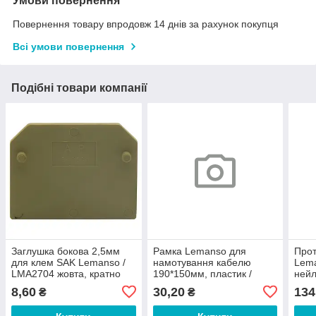
Умови повернення
Повернення товару впродовж 14 днів за рахунок покупця
Всі умови повернення
Подібні товари компанії
Заглушка бокова 2,5мм
Рамка Lemanso для
Прот
для клем SAK Lemanso /
намотування кабелю
Lem
LMA2704 жовта, кратно
190*150мм, пластик /
нейл
25шт (ціна за шт)
LMK3334 чорна
Біла
8,60
30,20
134
₴
₴