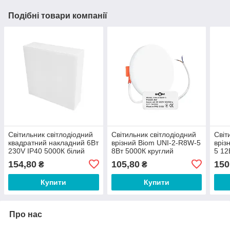
Подібні товари компанії
Світильник світлодіодний
Світильник світлодіодний
Світ
квадратний накладний 6Вт
врізний Biom UNI-2-R8W-5
вріз
230V IP40 5000К білий
8Вт 5000К круглий
5 12
(NL-1-S6-W-5) Biom
154,80
105,80
150
₴
₴
Купити
Купити
Про нас