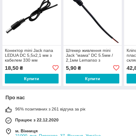
Конектор mini Jack папа
Штекер живлення mini
Кліп
LEDUA DC 5,5х2,1 мм з
Jack "мама" DC 5.5мм /
плас
кабелем 330 мм
2,1мм Lemanso з
скля
проводом 15см / LMA9406
5V/D
18,50
5,90
42,
₴
₴
пров
Купити
Купити
Про нас
96% позитивних з 261 відгука за рік
Працює з 22.12.2020
м. Вінниця
21000, вул. Пирогова, 37, Вінниця, Україна