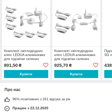
Комплект світлодіодних
Комплект світлодіодних
Підс
кліпс LEDUA алюмінієвих
кліпс LEDUA алюмінієвих
SG n
для підсвітки скляних
для підсвітки скляних
полиць з ножним
полиць з ручним
801,50
925,70
438
₴
₴
вимикачем 6шт 220V
вимикачем 2шт 220V
тепло біле світло, білий
тепло біле світло, білий
Купити
Купити
Про нас
96% позитивних з 261 відгука за рік
Працює з 22.12.2020