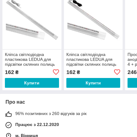
Кліпса світлодіодна
Кліпса світлодіодна
Проф
пластикова LEDUA для
пластикова LEDUA для
анод
підсвітки скляних полиць
підсвітки скляних полиць
4 + 
12В 2.4Вт 500мм синій
12В 2.4Вт 500мм синій
стрі
162
162
246
₴
₴
(35502533)
(35502534)
(107
Купити
Купити
Про нас
96% позитивних з 260 відгуків за рік
Працює з 22.12.2020
м. Вінниця