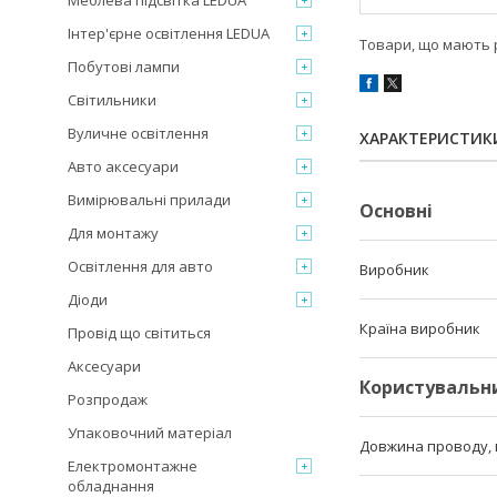
Меблева підсвітка LEDUA
Інтер'єрне освітлення LEDUA
Товари, що мають р
Побутові лампи
Світильники
Вуличне освітлення
ХАРАКТЕРИСТИК
Авто аксесуари
Вимірювальні прилади
Основні
Для монтажу
Освітлення для авто
Виробник
Діоди
Країна виробник
Провід що світиться
Аксесуари
Користувальн
Розпродаж
Упаковочний матеріал
Довжина проводу, 
Електромонтажне
обладнання