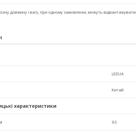
ізну довжину і вагу, при одному замовленні, можуть відвантажувати
И
LEDUA
Китай
ицькі характеристики
м
9,5