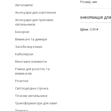
Розмір, мм
Автолампи
Аксесуари для освітлення
ІНФОРМАЦІЯ ДЛ
Аксесуари для трекових
світильників
Ціна:
0,90 ₴
Бокорізи
Вимикачі та димери
Засоби від комах
Кабелерізи
Монтажні елементи
Рамки для розеток та
вимикачів
Розетки
Світлодіодна стрічка
Точкові світильники
Трансформатори для ламп
Тримачі