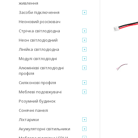
живлення
Засоби підключення
Неоновий розсіювач
Стрічка світлодіодна
Неон світлодіодний
Лінійка світлодіодна
Модулі світлодіодні
Алюмінієві світлодіодні
профіля
Силіконові профіля
Меблеві подовжувачі
Розумний будинок
Сонячні панелі
Ліхтарики
Акумуляторні світильники