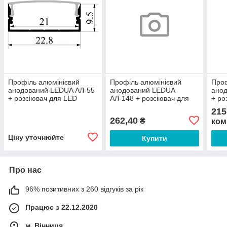
Профіль алюмінієвий
Профіль алюмінієвий
Проф
анодований LEDUA АЛ-55
анодований LEDUA
ано
+ розсіювач для LED
АЛ-148 + розсіювач для
+ ро
стрічки накладний 2 м
LED стрічки накладний 2 м
стрі
215
262,40
₴
ком
Ціну уточнюйте
Купити
Про нас
96% позитивних з 260 відгуків за рік
Працює з 22.12.2020
м. Вінниця