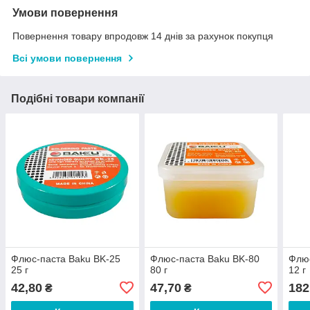
Умови повернення
Повернення товару впродовж 14 днів за рахунок покупця
Всі умови повернення
Подібні товари компанії
Флюс-паста Baku BK-25
Флюс-паста Baku BK-80
Флюс
25 г
80 г
12 г
42,80
47,70
182
₴
₴