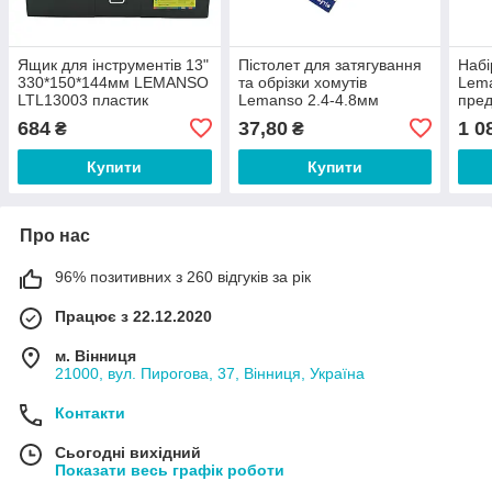
Ящик для інструментів 13"
Пістолет для затягування
Набі
330*150*144мм LEMANSO
та обрізки хомутів
Lem
LTL13003 пластик
Lemanso 2.4-4.8мм
пред
LTL15009 Лємансо
684
37,80
1 0
₴
₴
Купити
Купити
Про нас
96% позитивних з 260 відгуків за рік
Працює з 22.12.2020
м. Вінниця
21000, вул. Пирогова, 37, Вінниця, Україна
Контакти
Сьогодні вихідний
Показати весь графік роботи