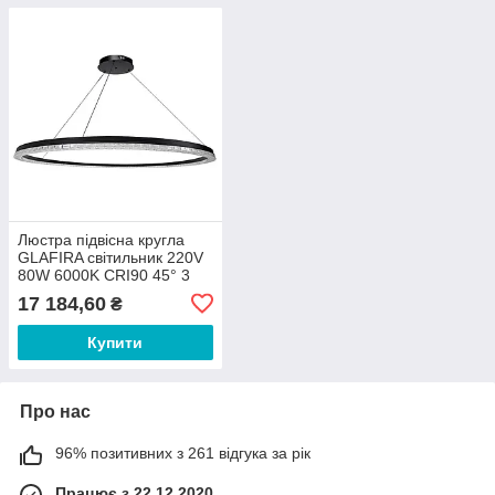
Люстра підвісна кругла
GLAFIRA світильник 220V
80W 6000K CRI90 45° 3
роки гарантії (MAG-3031-
17 184,60
₴
D1050) LEDUA
Купити
Про нас
96% позитивних з 261 відгука за рік
Працює з 22.12.2020