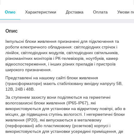
Опис
Характеристики
Доставка
Оплата
Умови п
Опис
Імпульсні блоки живлення призначені для підключення та
роботи електричного обладнання: світлодіодних стрічок і
лінійок, світлодіодних модулів, світлодіодних світильників,
різноманітних моніторів і РК-телевізорів, ноутбуків, камер
відеоспостереження, і інших різних приладів і пристроїв
широкого призначення.
Представлені на нашому сайті блоки живлення
(трансформатори) мають стабілізовану вихідну напругу 5В,
12В, 24В і 48В.
За ступенем захисту вони поділяються на герметичні
вологозахисні блоки живлення (IP65-IP67), які
використовуються для установки на відкритому повітрі, або в
місцях, де підвищена ступінь вологості. І негерметичні блоки
живлення (IP20), які випускаються в металевому
(перфоровані) або пластиковому (розеткові) корпусі і
використовуються для установки усередині приміщення, де