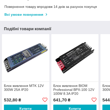
Повернення товару впродовж 14 днів за рахунок покупця
Всі умови повернення
Подібні товари компанії
Блок живлення MTK 12V
Блок живлення BIOM
Бло
300W 25А IP20
Professional BPX-100 12V
300W
100W 8.3A IP20
532,80
641,70
544
₴
₴
Купити
Купити