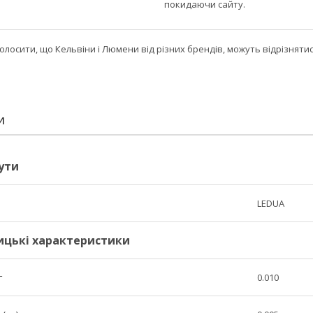
покидаючи сайту.
лосити, що Кельвіни і Люмени від різних брендів, можуть відрізняти
И
ути
LEDUA
ицькі характеристики
г
0.010