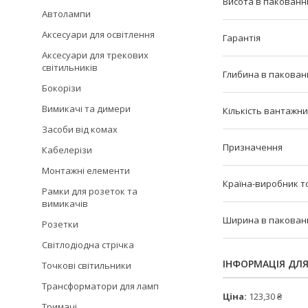
Висота в пакованні 
Автолампи
Аксесуари для освітлення
Гарантія
Аксесуари для трекових
світильників
Глибина в пакованн
Бокорізи
Вимикачі та димери
Кількість вантажни
Засоби від комах
Призначення
Кабелерізи
Монтажні елементи
Країна-виробник т
Рамки для розеток та
вимикачів
Ширина в пакованні
Розетки
Світлодіодна стрічка
ІНФОРМАЦІЯ ДЛ
Точкові світильники
Трансформатори для ламп
Ціна:
123,30 ₴
Тримачі