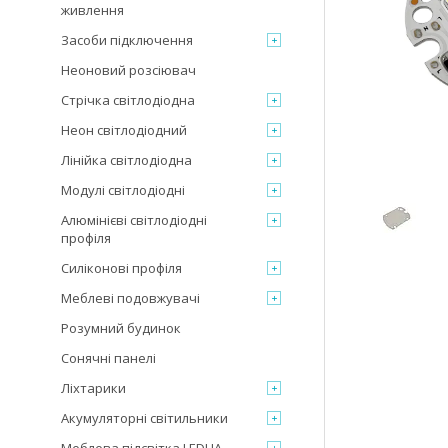
живлення
Засоби підключення
Неоновий розсіювач
Стрічка світлодіодна
Неон світлодіодний
Лінійка світлодіодна
Модулі світлодіодні
Алюмінієві світлодіодні
профіля
Силіконові профіля
Меблеві подовжувачі
Розумний будинок
Сонячні панелі
Ліхтарики
Акумуляторні світильники