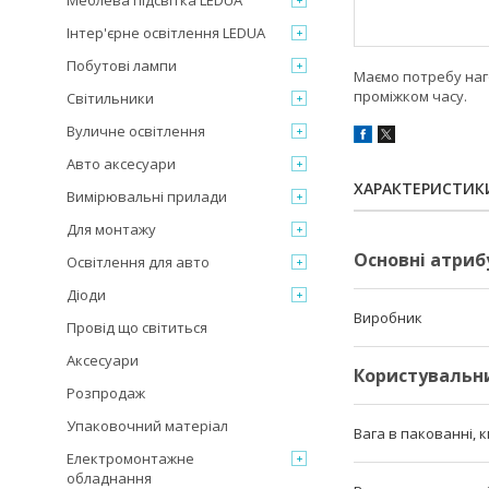
Меблева підсвітка LEDUA
Інтер'єрне освітлення LEDUA
Побутові лампи
Маємо потребу наго
проміжком часу.
Світильники
Вуличне освітлення
Авто аксесуари
ХАРАКТЕРИСТИК
Вимірювальні прилади
Для монтажу
Основні атриб
Освітлення для авто
Діоди
Виробник
Провід що світиться
Аксесуари
Користувальн
Розпродаж
Упаковочний матеріал
Вага в пакованні, к
Електромонтажне
обладнання