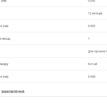
(см)
0.005
12 місяців
і (см)
0.003
х місць
1
Для прожект
овару
Китай
 (см)
0.006
Я ЗАМОВЛЕННЯ