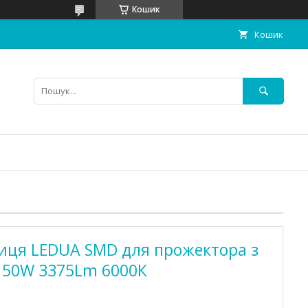
Кошик
Кошик
риця LEDUA SMD для прожектора з
V 50W 3375Lm 6000К