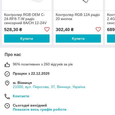
Контролер RGB OEM C-
Контролер RGB 12А радіо
Кон
24-RF8-T-W радіо
20 кнопок
2.4G
сенсорний 8A/CH 12-24V
сенс
Білий
528,30
302,40
689
₴
₴
Купити
Купити
Про нас
96% позитивних з 260 відгуків за рік
Працює з 22.12.2020
м. Вінниця
21000, вул. Пирогова, 37, Вінниця, Україна
Контакти
Сьогодні вихідний
Показати весь графік роботи