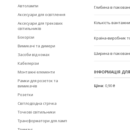
Автолампи
Глибина в пакованн
Аксесуари для освітлення
Кількість вантажни
Аксесуари для трекових
світильників
Бокорізи
Країна-виробник т
Вимикачі та димери
Ширина в пакованні
Засоби від комах
Кабелерізи
ІНФОРМАЦІЯ ДЛ
Монтажні елементи
Рамки для розеток та
Ціна:
0,90 ₴
вимикачів
Розетки
Світлодіодна стрічка
Точкові світильники
Трансформатори для ламп
Тримачі