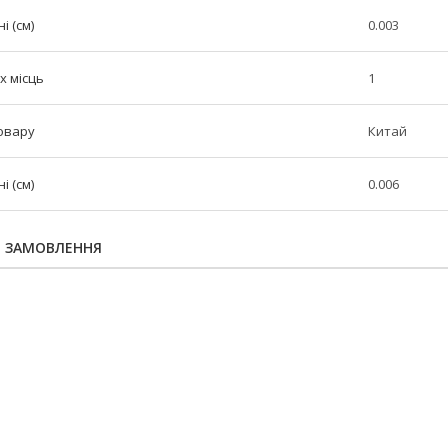
і (см)
0.003
х місць
1
овару
Китай
 (см)
0.006
Я ЗАМОВЛЕННЯ