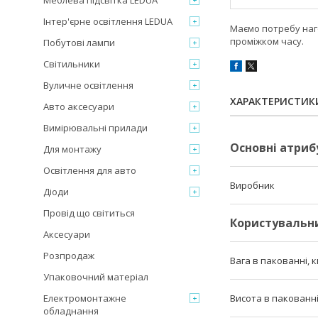
Меблева підсвітка LEDUA
Інтер'єрне освітлення LEDUA
Маємо потребу наго
проміжком часу.
Побутові лампи
Світильники
Вуличне освітлення
ХАРАКТЕРИСТИК
Авто аксесуари
Вимірювальні прилади
Основні атриб
Для монтажу
Освітлення для авто
Виробник
Діоди
Провід що світиться
Користувальн
Аксесуари
Розпродаж
Вага в пакованні, к
Упаковочний матеріал
Електромонтажне
Висота в пакованні 
обладнання