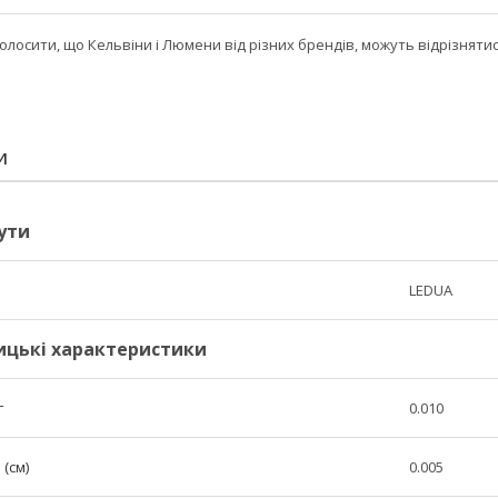
лосити, що Кельвіни і Люмени від різних брендів, можуть відрізняти
И
ути
LEDUA
ицькі характеристики
г
0.010
(см)
0.005