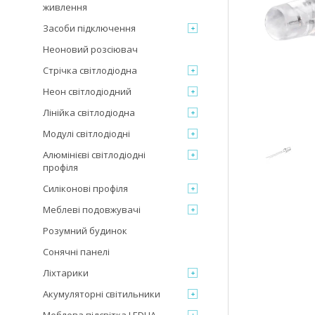
живлення
Засоби підключення
Неоновий розсіювач
Стрічка світлодіодна
Неон світлодіодний
Лінійка світлодіодна
Модулі світлодіодні
Алюмінієві світлодіодні
профіля
Силіконові профіля
Меблеві подовжувачі
Розумний будинок
Сонячні панелі
Ліхтарики
Акумуляторні світильники