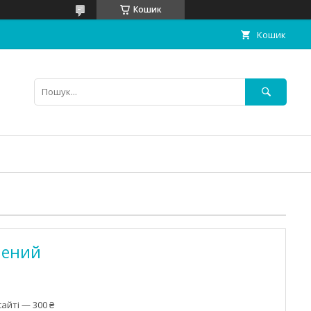
Кошик
Кошик
лений
айті — 300 ₴