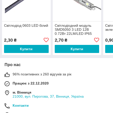
Світлодіод 0603 LED білий
Світлодіодний модуль
Світ
SMD5050 3 LED 12В
зеле
0.72Вт 22LM/LED IP65
10000-12000К холодний
2,30
2,70
0,9
₴
₴
білий
Купити
Купити
Про нас
96% позитивних з 260 відгуків за рік
Працює з 22.12.2020
м. Вінниця
21000, вул. Пирогова, 37, Вінниця, Україна
Контакти