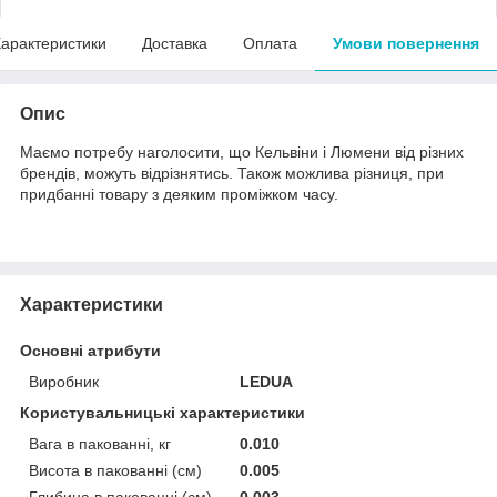
арактеристики
Доставка
Оплата
Умови повернення
Опис
Маємо потребу наголосити, що Кельвіни і Люмени від різних
брендів, можуть відрізнятись. Також можлива різниця, при
придбанні товару з деяким проміжком часу.
Характеристики
Основні атрибути
Виробник
LEDUA
Користувальницькі характеристики
Вага в пакованні, кг
0.010
Висота в пакованні (см)
0.005
Глибина в пакованні (см)
0.003