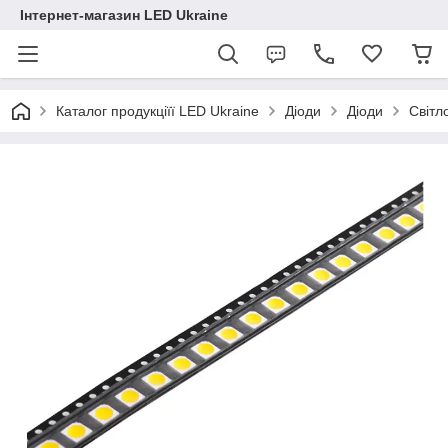
Інтернет-магазин LED Ukraine
Каталог продукціїї LED Ukraine
Діоди
Діоди
Світл