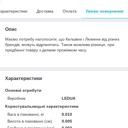
арактеристики
Доставка
Оплата
Умови повернення
Опис
Маємо потребу наголосити, що Кельвіни і Люмени від різних
брендів, можуть відрізнятись. Також можлива різниця, при
придбанні товару з деяким проміжком часу.
Характеристики
Основні атрибути
Виробник
LEDUA
Користувальницькі характеристики
Вага в пакованні, кг
0.010
Висота в пакованні (см)
0.005
Глибина в пакованні (см)
0.003