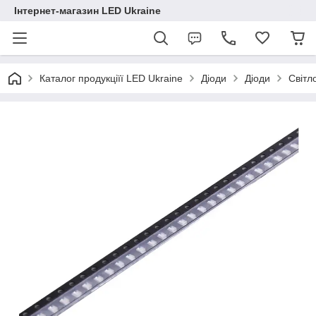
Інтернет-магазин LED Ukraine
Каталог продукціїї LED Ukraine
Діоди
Діоди
Світл