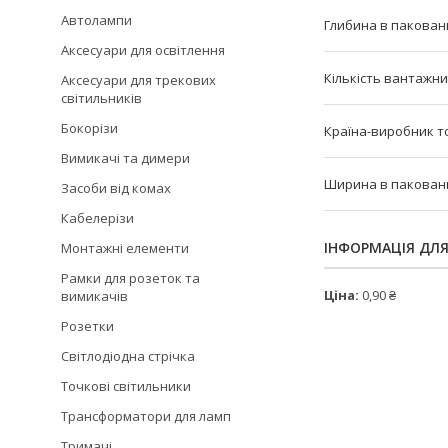
Автолампи
Глибина в пакованн
Аксесуари для освітлення
Кількість вантажни
Аксесуари для трекових
світильників
Бокорізи
Країна-виробник т
Вимикачі та димери
Ширина в пакованні
Засоби від комах
Кабелерізи
ІНФОРМАЦІЯ ДЛ
Монтажні елементи
Рамки для розеток та
Ціна:
0,90 ₴
вимикачів
Розетки
Світлодіодна стрічка
Точкові світильники
Трансформатори для ламп
Тримачі