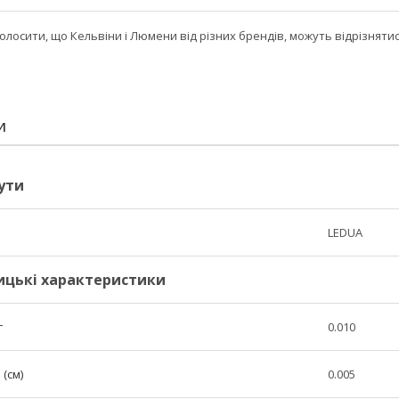
лосити, що Кельвіни і Люмени від різних брендів, можуть відрізняти
И
ути
LEDUA
ицькі характеристики
г
0.010
(см)
0.005