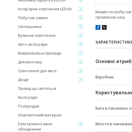
Меблева підсвітка LEDUA
Інтер'єрне освітлення LEDUA
Маємо потребу наго
проміжком часу.
Побутові лампи
Світильники
Вуличне освітлення
ХАРАКТЕРИСТИК
Авто аксесуари
Вимірювальні прилади
Основні атриб
Для монтажу
Освітлення для авто
Виробник
Діоди
Провід що світиться
Користувальн
Аксесуари
Розпродаж
Вага в пакованні, к
Упаковочний матеріал
Електромонтажне
Висота в пакованні 
обладнання