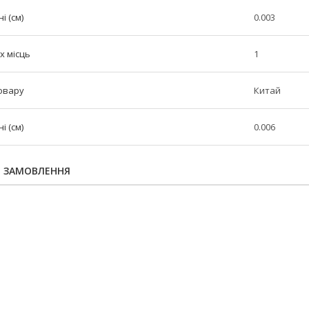
і (см)
0.003
х місць
1
овару
Китай
 (см)
0.006
Я ЗАМОВЛЕННЯ