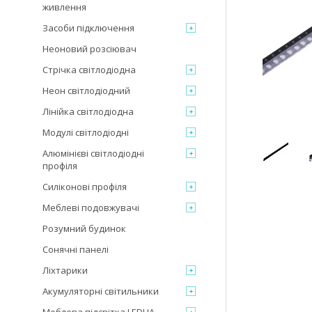
живлення
Засоби підключення
Неоновий розсіювач
Стрічка світлодіодна
Неон світлодіодний
Лінійка світлодіодна
Модулі світлодіодні
Алюмінієві світлодіодні
профіля
Силіконові профіля
Меблеві подовжувачі
Розумний будинок
Сонячні панелі
Ліхтарики
Акумуляторні світильники