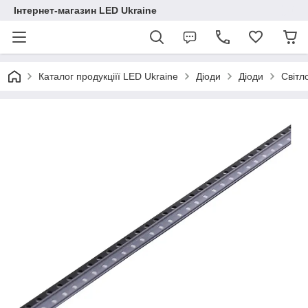
Інтернет-магазин LED Ukraine
Каталог продукціїї LED Ukraine
Діоди
Діоди
Світл