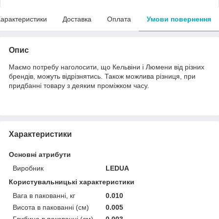
арактеристики
Доставка
Оплата
Умови повернення
Опис
Маємо потребу наголосити, що Кельвіни і Люмени від різних
брендів, можуть відрізнятись. Також можлива різниця, при
придбанні товару з деяким проміжком часу.
Характеристики
Основні атрибути
Виробник
LEDUA
Користувальницькі характеристики
Вага в пакованні, кг
0.010
Висота в пакованні (см)
0.005
Глибина в пакованні (см)
0.003