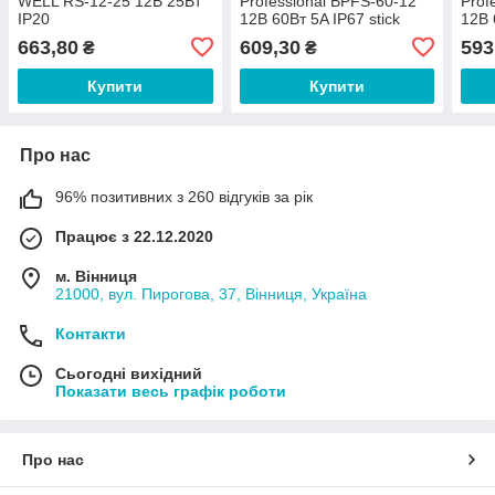
WELL RS-12-25 12В 25Вт
Professional BPFS-60-12
Prof
IP20
12В 60Вт 5A IP67 stick
12В 
663,80
609,30
593
₴
₴
Купити
Купити
Про нас
96% позитивних з 260 відгуків за рік
Працює з 22.12.2020
м. Вінниця
21000, вул. Пирогова, 37, Вінниця, Україна
Контакти
Сьогодні вихідний
Показати весь графік роботи
Про нас