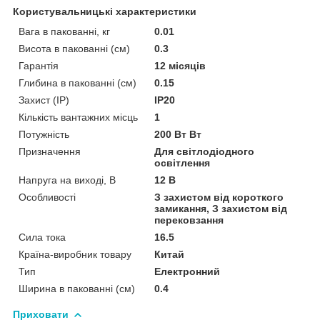
Користувальницькі характеристики
Вага в пакованні, кг
0.01
Висота в пакованні (см)
0.3
Гарантія
12 місяців
Глибина в пакованні (см)
0.15
Захист (IP)
IP20
Кількість вантажних місць
1
Потужність
200 Вт Вт
Призначення
Для світлодіодного
освітлення
Напруга на виході, В
12 В
Особливості
З захистом від короткого
замикання, З захистом від
перековзання
Сила тока
16.5
Країна-виробник товару
Китай
Тип
Електронний
Ширина в пакованні (см)
0.4
Приховати