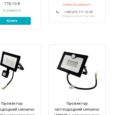
778,10 ₴
Немає в наявності
В наявності
+380 (67) 171-15-05
Марина Шептякова
Купити
Прожектор
Прожектор
лодіодний Lemanso
світлодіодний Lemanso