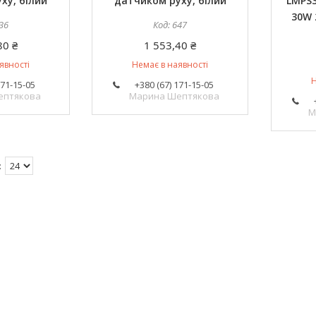
ху, білий
датчиком руху, білий
LMPS3
30W 
36
647
80 ₴
1 553,40 ₴
явності
Немає в наявності
Н
171-15-05
+380 (67) 171-15-05
ептякова
Марина Шептякова
М