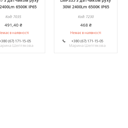
7 з датчиком руху
LMPS35 з датчиком руху
2400Lm 6500K IP65
30W 2400Lm 6500K IP65
7035
7230
491,40 ₴
468 ₴
емає в наявності
Немає в наявності
+380 (67) 171-15-05
+380 (67) 171-15-05
арина Шептякова
Марина Шептякова