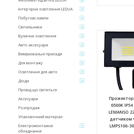
Меблева підсвітка LEDUA
Інтер'єрне освітлення LEDUA
Побутові лампи
Світильники
Вуличне освітлення
Авто аксесуари
Вимірювальні прилади
Для монтажу
Освітлення для авто
Діоди
Провід що світиться
Прожектор
Аксесуари
6500K IP54
Розпродаж
LEMANSO 22
Упаковочний матеріал
датчиком 
Електромонтажне
LMPS106-30
обладнання