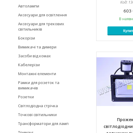
13
Автолампи
603 
Аксесуари для освітлення
В наявн
Аксесуари для трекових
світильників
Купи
Бокорізи
Вимикачі та димери
Засоби від комах
Кабелерізи
Монтажні елементи
Рамки для розеток та
вимикачів
Розетки
Світлодіодна стрічка
Точкові світильники
Проже
Трансформатори для ламп
світлодіодни
Тримачі