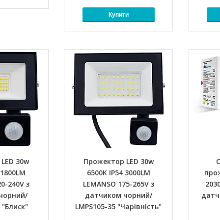
Купити
 LED 30w
Прожектор LED 30w
 1800LM
6500K IP54 3000LM
прож
0-240V з
LEMANSO 175-265V з
203
чорний/
датчиком чорний/
датч
 "Блиск"
LMPS105-35 "Чарівність"