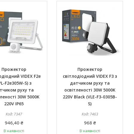
Прожектор
Прожектор
одіодний VIDEX F2e
світлодіодний VIDEX F3 з
VL-F2e305W-S) з
датчиком руху та
тчиком руху та
освітленості 30W 5000K
тленості 30W 5000K
220V Black (VLE-F3-0305B-
220V IP65
S)
7347
7463
946,40 ₴
968 ₴
В наявності
В наявності