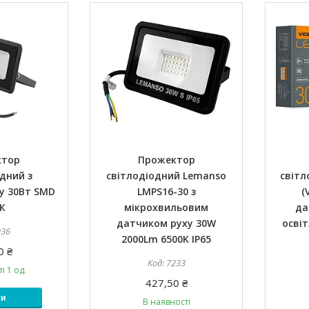
ктор
Прожектор
дний з
світлодіодний Lemanso
світл
у 30Вт SMD
LMPS16-30 з
(
К
мікрохвильовим
да
датчиком руху 30W
осві
936
2000Lm 6500K IP65
0 ₴
7233
і 1 од.
427,50 ₴
ти
В наявності