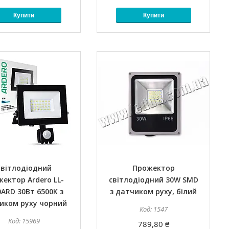
Купити
Купити
Світлодіодний
Прожектор
ектор Ardero LL-
світлодіодний 30W SMD
0ARD 30Вт 6500K з
з датчиком руху, білий
иком руху чорний
1547
15969
789,80 ₴