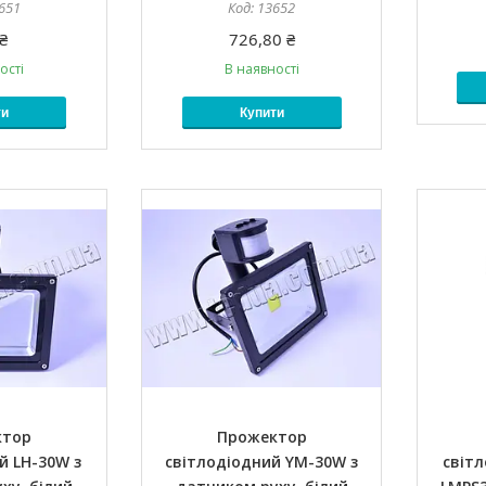
651
13652
₴
726,80 ₴
ості
В наявності
ти
Купити
ктор
Прожектор
й LH-30W з
світлодіодний YM-30W з
світ