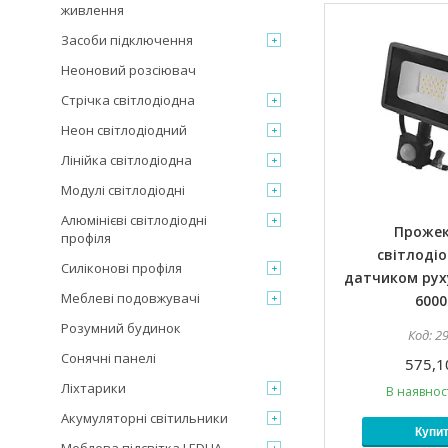
живлення
Засоби підключення
Неоновий розсіювач
Стрічка світлодіодна
Неон світлодіодний
Лінійка світлодіодна
Модулі світлодіодні
Алюмінієві світлодіодні
Проже
профіля
світлодіо
Силіконові профіля
датчиком рух
Меблеві подовжувачі
6000
Розумний будинок
2
Сонячні панелі
575,1
Ліхтарики
В наявност
Акумуляторні світильники
Купи