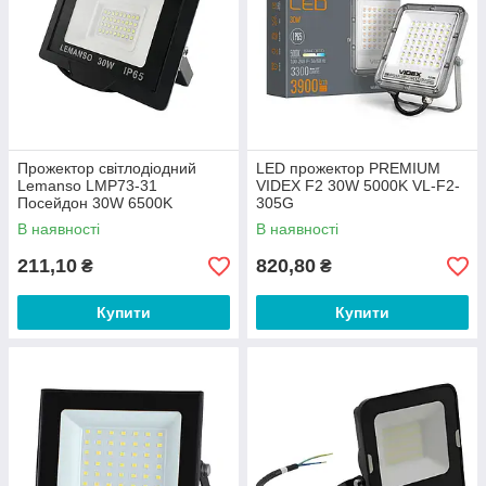
Прожектор світлодіодний
LED прожектор PREMIUM
Lemanso LMP73-31
VIDEX F2 30W 5000K VL-F2-
Посейдон 30W 6500K
305G
2400Lm IP65
В наявності
В наявності
211,10
820,80
₴
₴
Купити
Купити