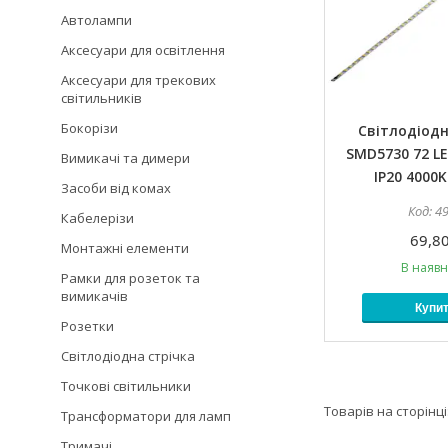
Автолампи
Аксесуари для освітлення
Аксесуари для трекових
світильників
Бокорізи
Світлодіодн
SMD5730 72 LE
Вимикачі та димери
IP20 4000
Засоби від комах
4
Кабелерізи
69,80
Монтажні елементи
В наявн
Рамки для розеток та
вимикачів
Купи
Розетки
Світлодіодна стрічка
Точкові світильники
Трансформатори для ламп
Тримачі