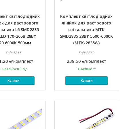
ект світлодіодних
Комплект світлодіодних
ок для растрового
лінійок для растрового
льника L6 SMD2835
світильника MTK
LED 170-265В 28Вт
SMD2835 28Вт 5500-6000K
P20 6000K 500мм
(MTK-2835W)
5815
8869
1,20 ₴/комплект
238,50 ₴/комплект
В наявності 1 од.
В наявності
Купити
Купити