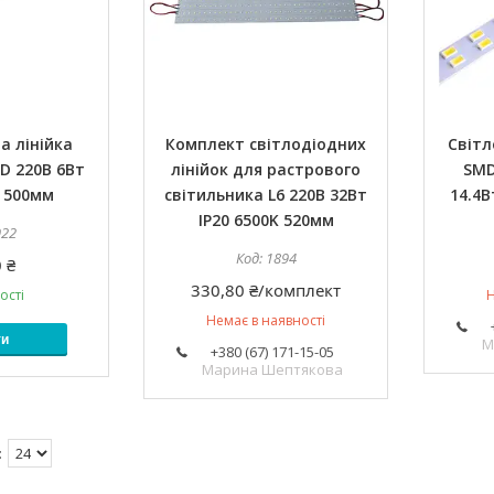
а лінійка
Комплект світлодіодних
Світл
D 220В 6Вт
лінійок для растрового
SMD
K 500мм
світильника L6 220В 32Вт
14.4В
IP20 6500K 520мм
922
1894
 ₴
330,80 ₴/комплект
ості
Н
Немає в наявності
ти
М
+380 (67) 171-15-05
Марина Шептякова