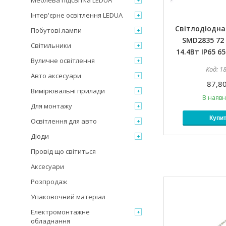
Меблева підсвітка LEDUA
Інтер'єрне освітлення LEDUA
Світлодіодна 
Побутові лампи
SMD2835 72 
Світильники
14.4Вт IP65 6
Вуличне освітлення
1
Авто аксесуари
87,80
Вимірювальні прилади
В наявн
Для монтажу
Купи
Освітлення для авто
Діоди
Провід що світиться
Аксесуари
Розпродаж
Упаковочний матеріал
Електромонтажне
обладнання