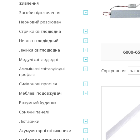
живлення
Засоби підключення
Неоновий розсіювач
Стрічка світлодіодна
Неон світлодіодний
Лінійка світлодіодна
6000-65
Модулі світлодіодні
Алюмінієві світлодіодні
профіля
Силіконові профіля
Меблеві подовжувачі
Розумний будинок
Сонячні панелі
Ліхтарики
Акумуляторні світильники