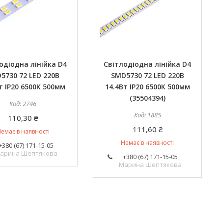
одіодна лінійка D4
Світлодіодна лінійка D4
5730 72 LED 220В
SMD5730 72 LED 220В
т IP20 6500K 500мм
14.4Вт IP20 6500K 500мм
(35504394)
2746
1885
110,30 ₴
111,60 ₴
емає в наявності
Немає в наявності
+380 (67) 171-15-05
арина Шептякова
+380 (67) 171-15-05
Марина Шептякова