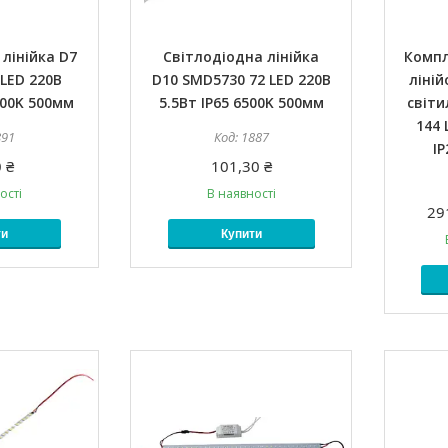
лінійка D7
Світлодіодна лінійка
Компл
LED 220В
D10 SMD5730 72 LED 220В
ліній
500K 500мм
5.5Вт IP65 6500K 500мм
світи
144 
891
1887
I
 ₴
101,30 ₴
ості
В наявності
29
ти
Купити