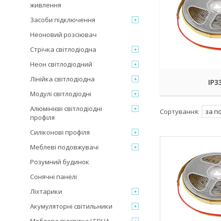
живлення
Засоби підключення
Неоновий розсіювач
Стрічка світлодіодна
Неон світлодіодний
Лінійка світлодіодна
IP3
Модулі світлодіодні
Алюмінієві світлодіодні
профіля
Силіконові профіля
Меблеві подовжувачі
Розумний будинок
Сонячні панелі
Ліхтарики
Акумуляторні світильники