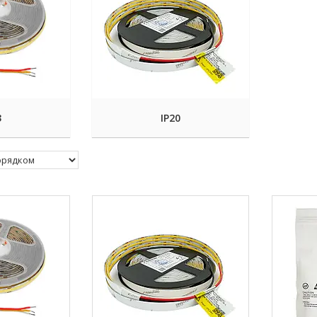
3
IP20