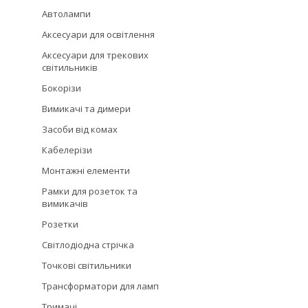
Автолампи
Аксесуари для освітлення
Аксесуари для трекових
світильників
Бокорізи
Вимикачі та димери
Засоби від комах
Кабелерізи
Монтажні елементи
Рамки для розеток та
вимикачів
Розетки
Світлодіодна стрічка
Точкові світильники
Трансформатори для ламп
Тримачі