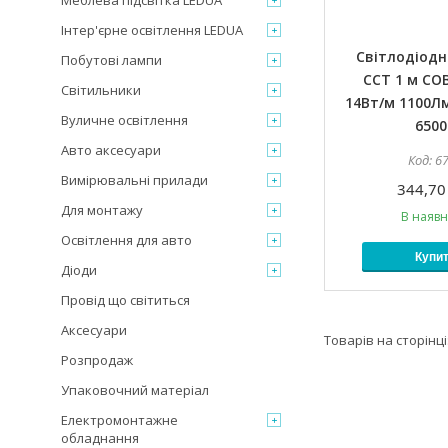
Меблева підсвітка LEDUA
Інтер'єрне освітлення LEDUA
Світлодіодн
Побутові лампи
CCT 1 м COB
Світильники
14Вт/м 1100Лм
Вуличне освітлення
6500
Авто аксесуари
6
Вимірювальні прилади
344,70
Для монтажу
В наявн
Освітлення для авто
Купи
Діоди
Провід що світиться
Аксесуари
Розпродаж
Упаковочний матеріал
Електромонтажне
обладнання