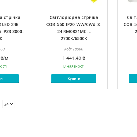
а стрічка
Світлодіодна стрічка
Світ
 LED 24В
COB-560-IP20-WW/CWd-8-
COB-5
 IP33 3000-
24 RM0821MC-L
К
2700K/6500K
760
18000
 ₴/м
1 441,40 ₴
ості
В наявності
ти
Купити